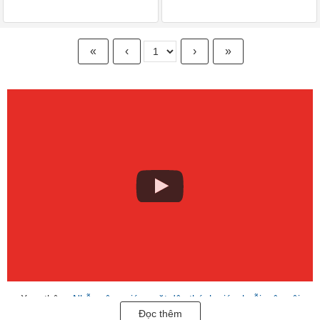
«
‹
›
»
Xem thêm:
Nhẫn công giáo
,
mặt dây thánh giá
,
chuỗi mân côi
Đọc thêm