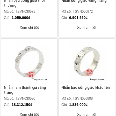
Nhẫn bạc công giáo thời
Nhẫn công giáo vàng trắng
thượng
Mã số: TSVN030973
Mã số: TSVN030972
Giá:
1.059.000₫
Giá:
6.901.550₫
Xem chi tiết
Xem chi tiết
Nhẫn nam thánh giá vàng
Nhẫn bạc công giáo khắc tên
trắng
Mã số: TSVN030920
Mã số: TSVN030808
Giá:
18.312.150₫
Giá:
1.839.000₫
Xem chi tiết
Xem chi tiết