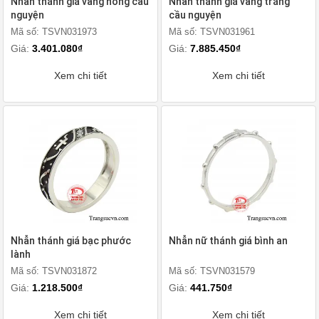
Nhẫn thánh giá vàng hồng cầu
Nhẫn thánh giá vàng trắng
nguyện
cầu nguyện
Mã số: TSVN031973
Mã số: TSVN031961
Giá:
3.401.080₫
Giá:
7.885.450₫
Xem chi tiết
Xem chi tiết
Nhẫn thánh giá bạc phước
Nhẫn nữ thánh giá bình an
lành
Mã số: TSVN031872
Mã số: TSVN031579
Giá:
1.218.500₫
Giá:
441.750₫
Xem chi tiết
Xem chi tiết