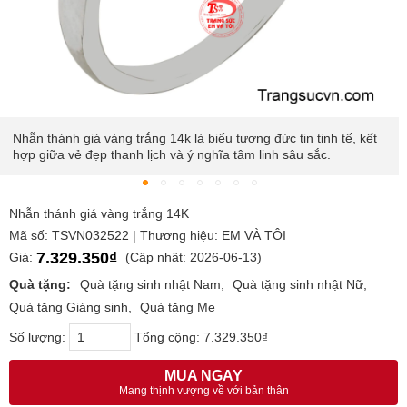
Chất liệu vàng trắng 14k mang đến màu sắc sáng bóng, độ bền
cao, phù hợp với mọi phong cách thời trang.
Nhẫn thánh giá vàng trắng 14K
Mã số: TSVN032522 | Thương hiệu: EM VÀ TÔI
7.329.350₫
Giá:
(Cập nhật: 2026-06-13)
Quà tặng:
Quà tặng sinh nhật Nam
Quà tặng sinh nhật Nữ
Quà tặng Giáng sinh
Quà tặng Mẹ
Số lượng:
Tổng cộng:
7.329.350₫
MUA NGAY
Mang thịnh vượng về với bản thân