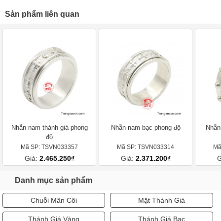
Sản phẩm liên quan
Nhẫn nam thánh giá phong
Nhẫn nam bạc phong độ
Nhẫn
độ
Mã SP: TSVN033357
Mã SP: TSVN033314
Mã
Giá:
2.465.250₫
Giá:
2.371.200₫
G
Danh mục sản phẩm
Chuỗi Mân Côi
Mặt Thánh Giá
Thánh Giá Vàng
Thánh Giá Bạc