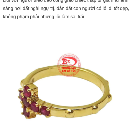
Đối với người theo đạo công giáo chiếc thập tự giá như ánh
sáng nơi đất ngài ngự trị, dẫn dắt con người có lối đi tốt đẹp,
không phạm phải những lỗi lầm sai trái