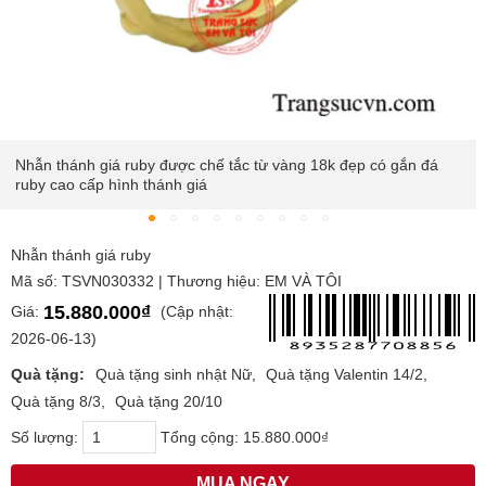
Đối với người theo đạo công giáo chiếc thập tự giá như ánh
sáng nơi đất ngài ngự trị, dẫn dắt con người có lối đi tốt đẹp,
không phạm phải những lỗi lầm sai trái
Nhẫn thánh giá ruby
Mã số: TSVN030332 | Thương hiệu: EM VÀ TÔI
15.880.000₫
Giá:
(Cập nhật:
2026-06-13)
Quà tặng:
Quà tặng sinh nhật Nữ
Quà tặng Valentin 14/2
Quà tặng 8/3
Quà tặng 20/10
Số lượng:
Tổng cộng:
15.880.000₫