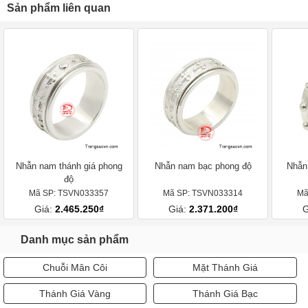
Sản phẩm liên quan
Nhẫn nam thánh giá phong
Nhẫn nam bạc phong độ
Nhẫn
độ
Mã SP: TSVN033357
Mã SP: TSVN033314
Mã
Giá:
2.465.250₫
Giá:
2.371.200₫
G
Danh mục sản phẩm
Chuỗi Mân Côi
Mặt Thánh Giá
Thánh Giá Vàng
Thánh Giá Bạc