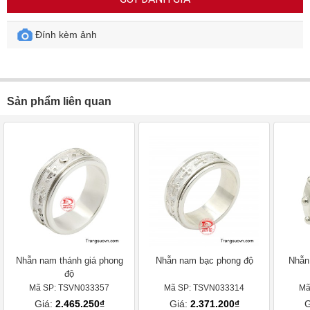
Đính kèm ảnh
Sản phẩm liên quan
Nhẫn nam thánh giá phong
Nhẫn nam bạc phong độ
Nhẫn
độ
Mã SP: TSVN033357
Mã SP: TSVN033314
Mã
Giá:
2.465.250₫
Giá:
2.371.200₫
G