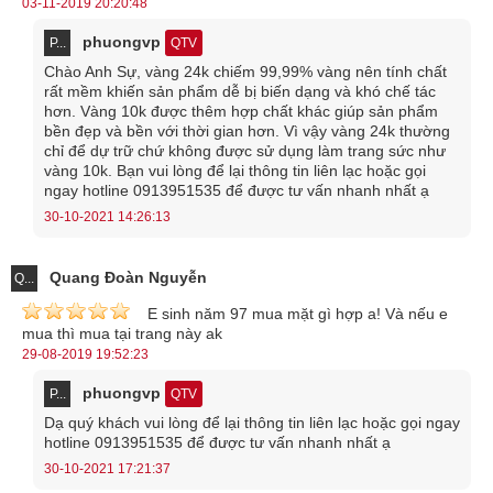
03-11-2019 20:20:48
trong công việc, gia đình.
phuongvp
P...
QTV
Chào Anh Sự, vàng 24k chiếm 99,99% vàng nên tính chất
Mặt dây chuyền nam vàng hình chữ H
rất mềm khiến sản phẩm dễ bị biến dạng và khó chế tác
hơn. Vàng 10k được thêm hợp chất khác giúp sản phẩm
Mẫu dây chuyền này được làm từ chất liệu vàng cao cấp, nguyên
bền đẹp và bền với thời gian hơn. Vì vậy vàng 24k thường
chỉ để dự trữ chứ không được sử dụng làm trang sức như
chất, hàm lượng vàng cao. Đó là lí do tại sao màu sắc của nó cực
vàng 10k. Bạn vui lòng để lại thông tin liên lạc hoặc gọi
ngay hotline 0913951535 để được tư vấn nhanh nhất ạ
kỳ sáng, đậm.
30-10-2021 14:26:13
Điểm nhấn của sản phẩm tới từ
mặt dây chuyền
chữ H độc đáo,
mạnh mẽ, gân guốc, đúng với phong cách của nam giới. Tuy khá
Quang Đoàn Nguyễn
Q...
đơn giản, nhưng để ý kỹ, bạn mới nhận thấy được sự kỳ công trong
E sinh năm 97 mua mặt gì hợp a! Và nếu e
từng đường nét. Trên thân của chữ H được chạm khắc tạo nên sự
mua thì mua tại trang này ak
đồng bộ, đồng thời giúp cho mặt sản phẩm thêm sáng loáng.
29-08-2019 19:52:23
Ngay phía trên mặt dây chuyền là chữ H nhỏ, gia công cố định ở
phuongvp
P...
QTV
giữa, tạo nên điểm nhấn và nét độc đáo rất riêng.
Dạ quý khách vui lòng để lại thông tin liên lạc hoặc gọi ngay
hotline 0913951535 để được tư vấn nhanh nhất ạ
30-10-2021 17:21:37