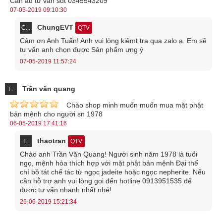
Cần ad tư vấn sdt 0345543209
07-05-2019 09:10:30
Mặt dây chuyền được gia công cực kỳ công phu
ChungEVT
C...
QTV
So với mẫu sản phẩm trên đây, thì mặt dây chuyền hình chữ T này
Cảm ơn Anh Tuấn! Anh vui lòng kiêmt tra qua zalo ạ. Em sẽ
tư vấn anh chọn được Sản phẩm ưng ý
có phần cầu kỳ hơn. Sản phẩm gia công chữ T ở giữa, xung quanh
07-05-2019 11:57:24
là vòng tròn đính đá sáng loáng cùng vòng tròn bằng vàng bản to
ngoài cùng. Từng chi tiết đều được thực hiện cực kỳ tỉ mỉ, chính
Trần văn quang
T...
xác, nêu bật giá trị của sản phẩm.
Chào shop minh muốn muốn mua mặt phật
bản mệnh cho người sn 1978
Mặt dây chuyền đá thạch anh tóc Phật Di Lặc
06-05-2019 17:41:16
thaotran
T...
QTV
Chào anh Trần Văn Quang! Người sinh năm 1978 là tuổi
ngọ, mệnh hỏa thích hợp với mặt phật bản mệnh Đại thế
chí bồ tát chế tác từ ngọc jadeite hoặc ngọc nepherite. Nếu
cần hỗ trợ anh vui lòng gọi đến hotline 0913951535 để
được tư vấn nhanh nhất nhé!
26-06-2019 15:21:34