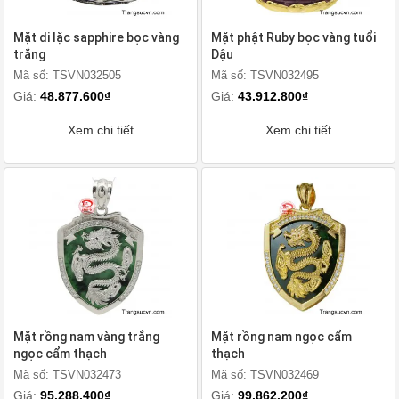
Mặt di lặc sapphire bọc vàng
Mặt phật Ruby bọc vàng tuổi
trắng
Dậu
Mã số: TSVN032505
Mã số: TSVN032495
Giá:
48.877.600₫
Giá:
43.912.800₫
Xem chi tiết
Xem chi tiết
Mặt rồng nam vàng trắng
Mặt rồng nam ngọc cẩm
ngọc cẩm thạch
thạch
Mã số: TSVN032473
Mã số: TSVN032469
Giá:
95.288.400₫
Giá:
99.862.200₫