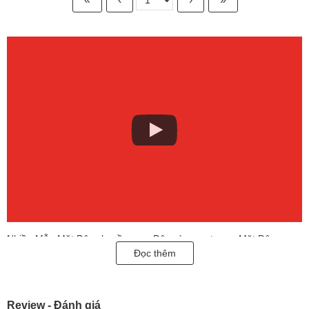
Nhiều Mẫu Mặt Dây chuyền nam Độc và sang trọng, Mặt Dây
Đọc thêm
nam đẳng cấp và tinh tế. Cam kết sản phẩm được kiểm định
nghiêm ngặt, chế tác tinh xảo, trên công nghệ chế tác 3D, bảo
hành trọn đời. EM VÀ TÔI chuyên cung cấp các sản phẩm
trang
Review - Đánh giá