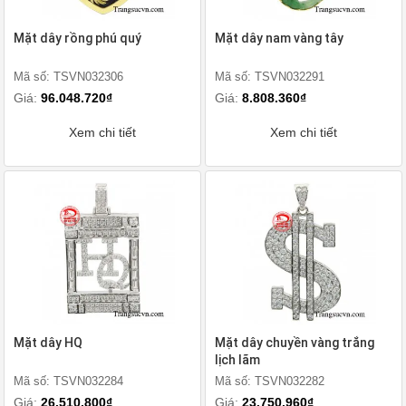
Mặt dây rồng phú quý
Mặt dây nam vàng tây
Mã số: TSVN032306
Mã số: TSVN032291
Giá:
96.048.720₫
Giá:
8.808.360₫
Xem chi tiết
Xem chi tiết
Mặt dây HQ
Mặt dây chuyền vàng trắng
lịch lãm
Mã số: TSVN032284
Mã số: TSVN032282
Giá:
26.510.800₫
Giá:
23.750.960₫