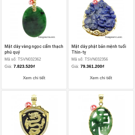
Mặt dây vàng ngọc cẩm thạch
Mặt dây phật bản mệnh tuổi
phú quý
Thìn-tỵ
Mã số: TSVN032362
Mã số: TSVN032356
Giá:
7.823.520₫
Giá:
79.361.200₫
Xem chi tiết
Xem chi tiết