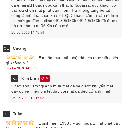
chọn các loại mặt dây có màu xanh lá cây như mặt dây gắn
đá emerald hoặc ngọc cẩm thạch. Ngoài ra, quý khách có
thể lựa chọn mặt phật bản mệnh Hư không tạng bồ tát
cũng là một lựa chọn khá tốt. Quý khách cần tư vẫn rõ hơn
xin mời gọi đến hotline 0913951535 0914951535 để được
hỗ trợ nhanh nhất! Xin cảm ơn!
25-06-2019 14:49:59
Cường
C...
E muốn mua mặt phật đá , có được tặng kèm
gì không ạ ?
08-05-2019 09:18:53
Kim Linh
K...
QTV
Chào anh Cường! Anh mua mặt đá sẽ được khuyến mại
dây dù và miễn phí tết dây với mặt đá đeo cổ anh nhé!
26-06-2019 13:15:08
Tuấn
T...
E sinh năm 1993 . Muốn mua 1 mặt phật bà .