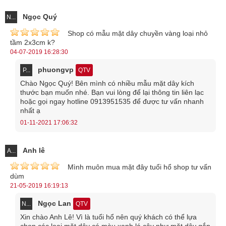
Ngọc Quý
N...
Shop có mẫu mặt dây chuyền vàng loại nhỏ
tầm 2x3cm k?
04-07-2019 16:28:30
phuongvp
P...
QTV
Chào Ngọc Quý! Bên mình có nhiều mẫu mặt dây kích
thước bạn muốn nhé. Bạn vui lòng để lại thông tin liên lạc
hoặc gọi ngay hotline 0913951535 để được tư vấn nhanh
nhất ạ
01-11-2021 17:06:32
Anh lê
A...
Mình muôn mua mặt đây tuổi hổ shop tư vấn
dùm
21-05-2019 16:19:13
Mặt dây chuyền hình chữ H đơn giản
Ngọc Lan
N...
QTV
Xin chào Anh Lê! Vì là tuổi hổ nên quý khách có thể lựa
Mặt dây chuyền nam vàng tây hình chữ T