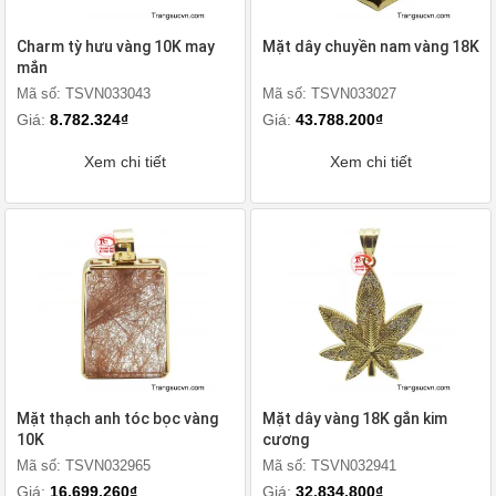
Charm tỳ hưu vàng 10K may
Mặt dây chuyền nam vàng 18K
mắn
Mã số: TSVN033043
Mã số: TSVN033027
Giá:
8.782.324₫
Giá:
43.788.200₫
Xem chi tiết
Xem chi tiết
Mặt thạch anh tóc bọc vàng
Mặt dây vàng 18K gắn kim
10K
cương
Mã số: TSVN032965
Mã số: TSVN032941
Giá:
16.699.260₫
Giá:
32.834.800₫