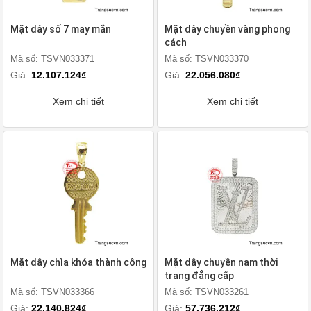
Mặt dây số 7 may mắn
Mặt dây chuyền vàng phong
cách
Mã số: TSVN033371
Mã số: TSVN033370
Giá:
12.107.124₫
Giá:
22.056.080₫
Xem chi tiết
Xem chi tiết
Mặt dây chìa khóa thành công
Mặt dây chuyền nam thời
trang đẳng cấp
Mã số: TSVN033366
Mã số: TSVN033261
Giá:
22.140.824₫
Giá:
57.736.212₫