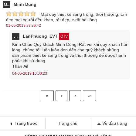
Minh Dũng
M...
Mặt dây thiết kế sang trọng, thời thượng. Em
đeo mọi người đều khen, rất đẹp, e rất hài lòng
01-05-2019 23:36:42
LanPhuong_EVT
L...
QTV
Kính Chào Quý khách Minh Dũng! Rất vui khi quý khách hài
lòng, chúng tôi luôn luôn đen đến cho quý khách những
sản phẩm thiết kế sang trọng và thời thượng để được hạnh
phúc khi sử dụng.
Thân Ái!
04-05-2019 10:00:23
Mặt dây chuyền Di lặc cầu an
Bên cạnh những mặt dây chuyền hoạ tiết độc đáo, cầu kỳ, nhiều
«
‹
›
»
khách hàng lại có xu hướng lựa chọn
mặt dây chuyền tượng
Phật
hơn. Điều này giúp cầu an và gọi mời những điều tốt đẹp đến
trong cuộc sống của họ. Đá thạch anh tóc là loại đá có giá trị lớn về
Trang trước
Trang chủ
Về đầu trang
mặt phong thuỷ, nâng cao sức khoẻ của gia chủ, đồng thời giúp họ