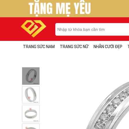
TRANG SỨC NAM
TRANG SỨC NỮ
NHẪN CƯỚI ĐẸP