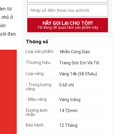
làm từ
á nhỏ ở
HÃY GỌI LẠI CHO TÔI!!!
món
Tôi đang rất quan tâm sản phẩm này
gười đeo
Thông số
Loại sản phẩm
Nhẫn Công Giáo
Thương hiệu
Trang Sức Em Và Tôi
Loại vàng
Vàng 14k (58.5%Au)
- Trọng lượng
0.60 chỉ
vàng
- Màu vàng
Vàng trắng
Đường kính
14.72mm
nhẫn
Bảo hành
12 Tháng