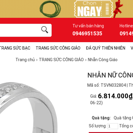
Tư vấn bán hàng
Hotline
0946951535
0914
TRANG SỨC BẠC
TRANG SỨC CÔNG GIÁO
ĐÁ QUÝ THIÊN NHIÊN
V
Trang chủ
TRANG SỨC CÔNG GIÁO
Nhẫn Công Giáo
NHẪN NỮ CÔNG
Mã số: TSVN032804 | Th
6.814.000₫
Giá:
06-22)
Quà tặng:
Quà tặng 
Số lượng:
Tổng c