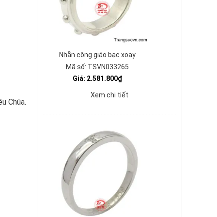
Nhẫn công giáo bạc xoay
Mã số: TSVN033265
Giá: 2.581.800₫
Xem chi tiết
êu Chúa.