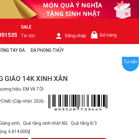
SALE
951535
Giỏ hàng
Tin tức
Đăng nhập
0
ÒNG TAY ĐÁ
ĐÁ PHONG THỦY
Tư vấn
 GIÁO 14K XINH XẮN
ương hiệu: EM VÀ TÔI
/Chiếc
(Cập nhật: 2026-
Giáng sinh
Quà tặng sinh nhật Nữ
Quà tặng 8/3
ộng:
6.814.000₫