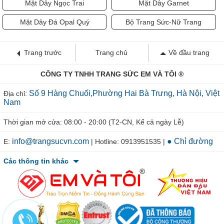
Mặt Dây Ngọc Trai
Mặt Dây Garnet
Mặt Dây Đá Opal Quý
Bộ Trang Sức-Nữ Trang
Trang trước
Trang chủ
Về đầu trang
CÔNG TY TNHH TRANG SỨC EM VÀ TÔI ®
Số 9 Hàng Chuối,Phường Hai Bà Trưng, Hà Nội, Việt
Địa chỉ:
Nam
Thời gian mở cửa: 08:00 - 20:00 (T2-CN, Kể cả ngày Lễ)
info@trangsucvn.com
● Chỉ đường
E:
| Hotline: 0913951535 |
Các thông tin khác