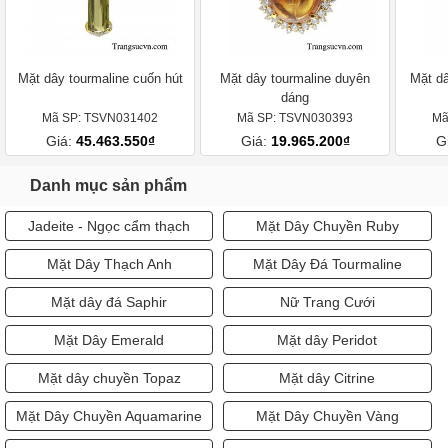
Mặt dây tourmaline cuốn hút
Mặt dây tourmaline duyên
Mặt dâ
dáng
Mã SP: TSVN031402
Mã SP: TSVN030393
Mã
Giá:
45.463.550₫
Giá:
19.965.200₫
G
Danh mục sản phẩm
Jadeite - Ngọc cẩm thạch
Mặt Dây Chuyền Ruby
Mặt Dây Thạch Anh
Mặt Dây Đá Tourmaline
Mặt dây đá Saphir
Nữ Trang Cưới
Mặt Dây Emerald
Mặt dây Peridot
Mặt dây chuyền Topaz
Mặt dây Citrine
Mặt Dây Chuyền Aquamarine
Mặt Dây Chuyền Vàng