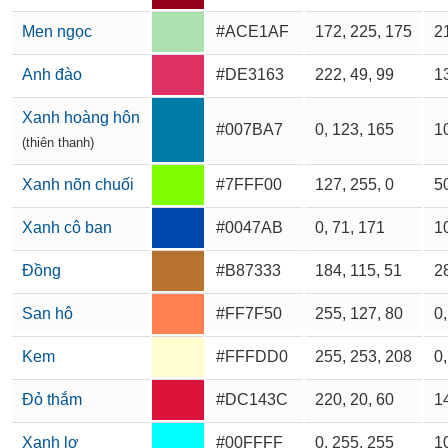
Men ngọc
#ACE1AF
172, 225, 175
21
Anh đào
#DE3163
222, 49, 99
13
Xanh hoàng hôn
#007BA7
0, 123, 165
10
(thiên thanh)
Xanh nõn chuối
#7FFF00
127, 255, 0
50
Xanh cô ban
#0047AB
0, 71, 171
10
Đồng
#B87333
184, 115, 51
28
San hô
#FF7F50
255, 127, 80
0,
Kem
#FFFDD0
255, 253, 208
0,
Đỏ thắm
#DC143C
220, 20, 60
14
Xanh lơ
#00FFFF
0, 255, 255
10