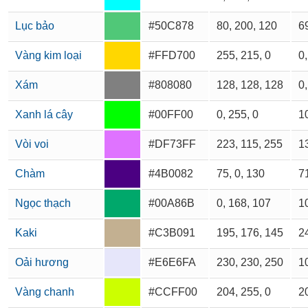
Lục bảo
#50C878
80, 200, 120
69
Vàng kim loại
#FFD700
255, 215, 0
0,
Xám
#808080
128, 128, 128
0,
Xanh lá cây
#00FF00
0, 255, 0
10
Vòi voi
#DF73FF
223, 115, 255
13
Chàm
#4B0082
75, 0, 130
71
Ngọc thạch
#00A86B
0, 168, 107
10
Kaki
#C3B091
195, 176, 145
24
Oải hương
#E6E6FA
230, 230, 250
10
Vàng chanh
#CCFF00
204, 255, 0
20