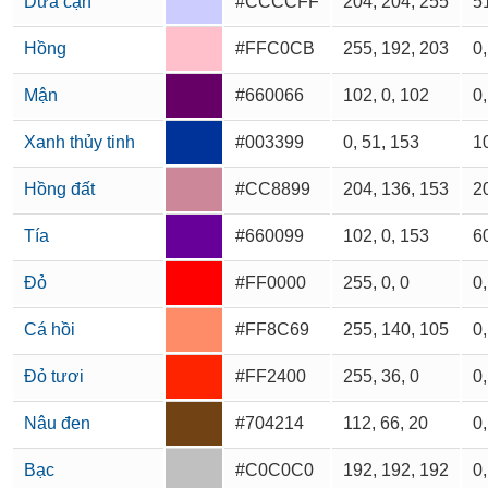
Dừa cạn
#CCCCFF
204, 204, 255
51
Hồng
#FFC0CB
255, 192, 203
0,
Mận
#660066
102, 0, 102
0,
Xanh thủy tinh
#003399
0, 51, 153
10
Hồng đất
#CC8899
204, 136, 153
20
Tía
#660099
102, 0, 153
60
Đỏ
#FF0000
255, 0, 0
0,
Cá hồi
#FF8C69
255, 140, 105
0,
Đỏ tươi
#FF2400
255, 36, 0
0,
Nâu đen
#704214
112, 66, 20
0,
Bạc
#C0C0C0
192, 192, 192
0,