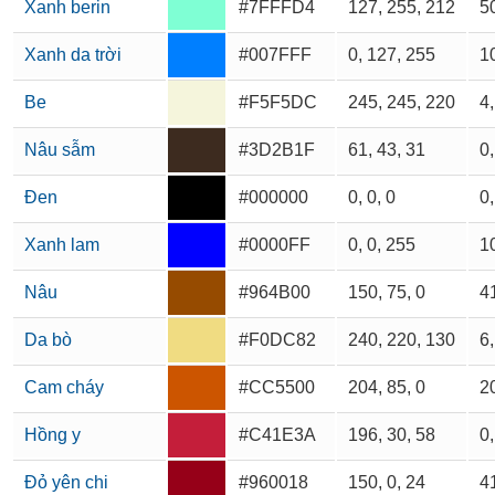
Xanh berin
#7FFFD4
127, 255, 212
50
Xanh da trời
#007FFF
0, 127, 255
10
Be
#F5F5DC
245, 245, 220
4,
Nâu sẫm
#3D2B1F
61, 43, 31
0,
Đen
#000000
0, 0, 0
0,
Xanh lam
#0000FF
0, 0, 255
10
Nâu
#964B00
150, 75, 0
41
Da bò
#F0DC82
240, 220, 130
6,
Cam cháy
#CC5500
204, 85, 0
20
Hồng y
#C41E3A
196, 30, 58
0,
Đỏ yên chi
#960018
150, 0, 24
41