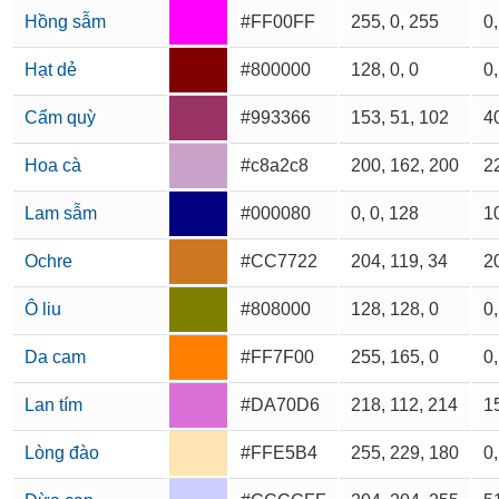
Hồng sẫm
#FF00FF
255, 0, 255
0,
Hạt dẻ
#800000
128, 0, 0
0,
Cẩm quỳ
#993366
153, 51, 102
40
Hoa cà
#c8a2c8
200, 162, 200
22
Lam sẫm
#000080
0, 0, 128
10
Ochre
#CC7722
204, 119, 34
20
Ô liu
#808000
128, 128, 0
0,
Da cam
#FF7F00
255, 165, 0
0,
Lan tím
#DA70D6
218, 112, 214
15
Lòng đào
#FFE5B4
255, 229, 180
0,