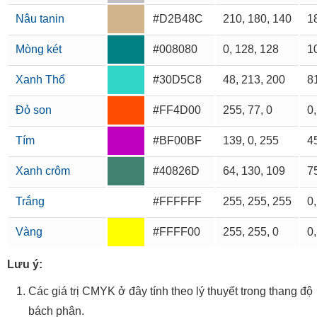
Nâu tanin
#D2B48C
210, 180, 140
18
Mòng két
#008080
0, 128, 128
10
Xanh Thổ
#30D5C8
48, 213, 200
81
Đỏ son
#FF4D00
255, 77, 0
0,
Tím
#BF00BF
139, 0, 255
45
Xanh crôm
#40826D
64, 130, 109
75
Trắng
#FFFFFF
255, 255, 255
0,
Vàng
#FFFF00
255, 255, 0
0,
Lưu ý:
Các giá trị CMYK ở đây tính theo lý thuyết trong thang độ
bách phân.