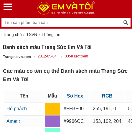
Trang chủ
TSVN
Thông Tin
Danh sách màu Trang Sức Em Và Tôi
2012-05-04
3358 lượt xem
Trangsucvn.com
Các màu có tên cụ thể Danh sách màu Trang Sức
Em Và Tôi
Tên
Mẫu
Số Hex
RGB
Hổ phách
#FFBF00
255, 191, 0
0,
Ametit
#9966CC
153, 102, 204
40