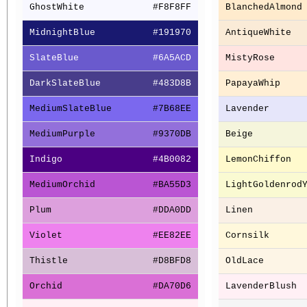
GhostWhite
#F8F8FF
BlanchedAlmond
MidnightBlue
#191970
AntiqueWhite
SlateBlue
#6A5ACD
MistyRose
DarkSlateBlue
#483D8B
PapayaWhip
MediumSlateBlue
#7B68EE
Lavender
MediumPurple
#9370DB
Beige
Indigo
#4B0082
LemonChiffon
MediumOrchid
#BA55D3
LightGoldenrod
Plum
#DDA0DD
Linen
Violet
#EE82EE
Cornsilk
Thistle
#D8BFD8
OldLace
Orchid
#DA70D6
LavenderBlush