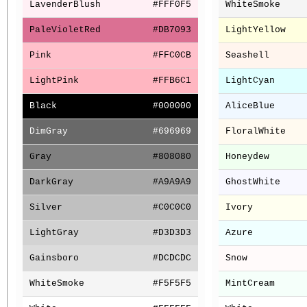
LavenderBlush
#FFF0F5
WhiteSmoke
PaleVioletRed
#DB7093
LightYellow
Pink
#FFC0CB
Seashell
LightPink
#FFB6C1
LightCyan
Black
#000000
AliceBlue
DimGray
#696969
FloralWhite
Gray
#808080
Honeydew
DarkGray
#A9A9A9
GhostWhite
Silver
#C0C0C0
Ivory
LightGray
#D3D3D3
Azure
Gainsboro
#DCDCDC
Snow
WhiteSmoke
#F5F5F5
MintCream