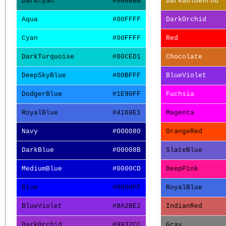
DarkCyan
#008B8B
DarkGoldenrod
Aqua
#00FFFF
DarkOrchid
Cyan
#00FFFF
Red
DarkTurquoise
#00CED1
Chocolate
DeepSkyBlue
#00BFFF
BlueViolet
DodgerBlue
#1E90FF
Fuchsia
RoyalBlue
#4169E1
Magenta
Navy
#000080
OrangeRed
DarkBlue
#00008B
SlateBlue
MediumBlue
#0000CD
DeepPink
Blue
#0000FF
RoyalBlue
BlueViolet
#8A2BE2
IndianRed
DarkOrchid
#9932CC
Gray