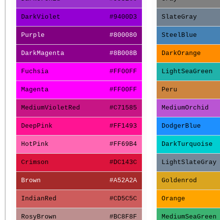
DarkViolet
#9400D3
SlateGray
Purple
#800080
SteelBlue
DarkMagenta
#8B008B
DarkOrange
Fuchsia
#FF00FF
LightSeaGreen
Magenta
#FF00FF
Peru
MediumVioletRed
#C71585
MediumOrchid
DeepPink
#FF1493
DodgerBlue
HotPink
#FF69B4
DarkTurquoise
Crimson
#DC143C
LightSlateGray
Brown
#A52A2A
Goldenrod
IndianRed
#CD5C5C
Orange
RosyBrown
#BC8F8F
MediumSeaGreen