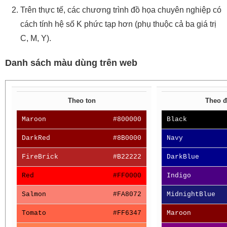
Trên thực tế, các chương trình đồ họa chuyên nghiệp có
cách tính hệ số K phức tạp hơn (phụ thuộc cả ba giá trị
C, M, Y).
Danh sách màu dùng trên web
Theo ton
Theo đ
Maroon
#800000
Black
DarkRed
#8B0000
Navy
FireBrick
#B22222
DarkBlue
Red
#FF0000
Indigo
Salmon
#FA8072
MidnightBlue
Tomato
#FF6347
Maroon