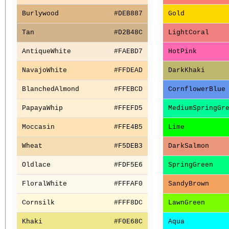
Burlywood
#DEB887
Gold
Tan
#D2B48C
LightCoral
AntiqueWhite
#FAEBD7
HotPink
NavajoWhite
#FFDEAD
DarkKhaki
BlanchedAlmond
#FFEBCD
CornflowerBlue
PapayaWhip
#FFEFD5
MediumSpringGr
Moccasin
#FFE4B5
Lime
Wheat
#F5DEB3
DarkSalmon
Oldlace
#FDF5E6
SpringGreen
FloralWhite
#FFFAF0
SandyBrown
Cornsilk
#FFF8DC
LawnGreen
Khaki
#F0E68C
Aqua