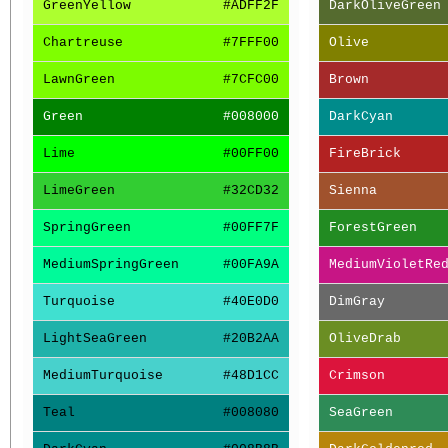
GreenYellow
#ADFF2F
DarkOliveGreen
Chartreuse
#7FFF00
Olive
LawnGreen
#7CFC00
Brown
Green
#008000
DarkCyan
Lime
#00FF00
FireBrick
LimeGreen
#32CD32
Sienna
SpringGreen
#00FF7F
ForestGreen
MediumSpringGreen
#00FA9A
MediumVioletRe
Turquoise
#40E0D0
DimGray
LightSeaGreen
#20B2AA
OliveDrab
MediumTurquoise
#48D1CC
Crimson
Teal
#008080
SeaGreen