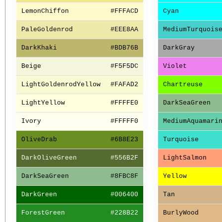
LemonChiffon
#FFFACD
Cyan
PaleGoldenrod
#EEE8AA
MediumTurquois
DarkKhaki
#BDB76B
DarkGray
Beige
#F5F5DC
Violet
LightGoldenrodYellow
#FAFAD2
Chartreuse
LightYellow
#FFFFE0
DarkSeaGreen
Ivory
#FFFFF0
MediumAquamari
OliveDrab
#6B8E23
Turquoise
DarkOliveGreen
#556B2F
LightSalmon
DarkSeaGreen
#8FBC8F
Yellow
DarkGreen
#006400
Tan
ForestGreen
#228B22
BurlyWood