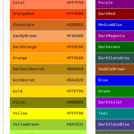
Coral
#FF7F50
Purple
OrangeRed
#FF4500
DarkRed
Chocolate
#D2691E
MediumBlue
SandyBrown
#F4A460
DarkMagenta
DarkOrange
#FF8C00
DarkGreen
Orange
#FFA500
DarkSlateGray
DarkGoldenrod
#B8860B
SaddleBrown
Goldenrod
#DAA520
Blue
Gold
#FFD700
Green
Olive
#808000
DarkViolet
Yellow
#FFFF00
Teal
YellowGreen
#9ACD32
DarkSlateBlue