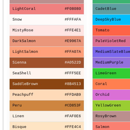
LightCoral
#F08080
CadetBlue
Snow
#FFFAFA
DeepSkyBlue
MistyRose
#FFE4E1
Tomato
DarkSalmon
#E9967A
PaleVioletRed
LightSalmon
#FFA07A
MediumSlateBlu
Sienna
#A0522D
MediumPurple
SeaShell
#FFF5EE
LimeGreen
SaddleBrown
#8B4513
Coral
Peachpuff
#FFDAB9
Orchid
Peru
#CD853F
YellowGreen
Linen
#FAF0E6
RosyBrown
Bisque
#FFE4C4
Salmon