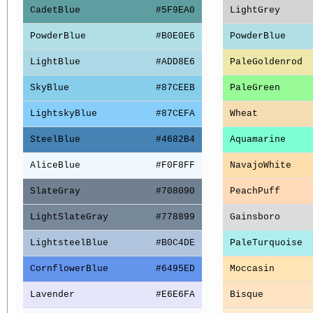
CadetBlue
#5F9EA0
LightGrey
PowderBlue
#B0E0E6
PowderBlue
LightBlue
#ADD8E6
PaleGoldenrod
SkyBlue
#87CEEB
PaleGreen
LightskyBlue
#87CEFA
Wheat
SteelBlue
#4682B4
Aquamarine
AliceBlue
#F0F8FF
NavajoWhite
SlateGray
#708090
PeachPuff
LightSlateGray
#778899
Gainsboro
LightsteelBlue
#B0C4DE
PaleTurquoise
CornflowerBlue
#6495ED
Moccasin
Lavender
#E6E6FA
Bisque