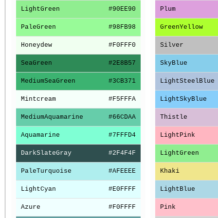
LightGreen
#90EE90
Plum
PaleGreen
#98FB98
GreenYellow
Honeydew
#F0FFF0
Silver
SeaGreen
#2E8B57
SkyBlue
MediumSeaGreen
#3CB371
LightSteelBlue
Mintcream
#F5FFFA
LightSkyBlue
MediumAquamarine
#66CDAA
Thistle
Aquamarine
#7FFFD4
LightPink
DarkSlateGray
#2F4F4F
LightGreen
PaleTurquoise
#AFEEEE
Khaki
LightCyan
#E0FFFF
LightBlue
Azure
#F0FFFF
Pink