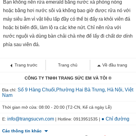
Bạn không nên rửa emerald bằng nước xà phòng nóng
hoặc bằng hơi nước sôi và không bao giờ được rửa nó với
máy siêu âm vì vật liệu lấp đầy có thể bị đẩy ra khỏi viên đá
hoặc bị biến đổi, làm lộ ra các khe nứt. Chỉ nên rửa với
nước nguội và dùng bàn chải chà nhẹ để lấy đi chất dơ dính
phía sau viên đá.
Trang trước
Trang chủ
Về đầu trang
CÔNG TY TNHH TRANG SỨC EM VÀ TÔI ®
Số 9 Hàng Chuối,Phường Hai Bà Trưng, Hà Nội, Việt
Địa chỉ:
Nam
Thời gian mở cửa: 08:00 - 20:00 (T2-CN, Kể cả ngày Lễ)
info@trangsucvn.com
● Chỉ đường
E:
| Hotline: 0913951535 |
Các thông tin khác