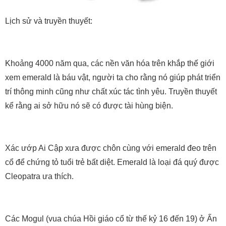
Lịch sử và truyền thuyết:
Khoảng 4000 năm qua, các nền văn hóa trên khắp thế giới
xem emerald là báu vật, người ta cho rằng nó giúp phát triển
trí thông minh cũng như chất xúc tác tình yêu. Truyền thuyết
kể rằng ai sở hữu nó sẽ có được tài hùng biện.
Xác ướp Ai Cập xưa được chôn cùng với emerald đeo trên
cổ để chứng tỏ tuổi trẻ bất diệt. Emerald là loại đá quý được
Cleopatra ưa thích.
Các Mogul (vua chúa Hồi giáo cổ từ thế kỷ 16 đến 19) ở Ấn