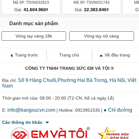
Mã SP: TSVN032623
Mã SP: TSVN031743
Mã
Giá:
41.604.960₫
Giá:
22.383.840₫
G
Danh mục sản phẩm
Vòng tay vàng 18k
Vòng tay nữ vàng
Trang trước
Trang chủ
Về đầu trang
CÔNG TY TNHH TRANG SỨC EM VÀ TÔI ®
Số 9 Hàng Chuối,Phường Hai Bà Trưng, Hà Nội, Việt
Địa chỉ:
Nam
Thời gian mở cửa: 08:00 - 20:00 (T2-CN, Kể cả ngày Lễ)
info@trangsucvn.com
● Chỉ đường
E:
| Hotline: 0913951535 |
Các thông tin khác