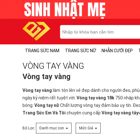
TRANG SỨC NAM
TRANG SỨC NỮ
NHẪN CƯỚI ĐẸP
VÒNG TAY VÀNG
Vòng tay vàng
Vòng tay vàng
làm tôn lên vẻ đẹp dành cho người đeo, phù 
ngày kỷ niệm rất tuyệt vời.
Vòng tay vàng 18k
750 nhập khẩ
bóng.
Vòng tay nữ
Chất lượng vòng tay đảm bảo uy tín. Đeo
Trang Sức Em Và Tôi
chuyên cung cấp
Vòng tay vàng tây
Bộ Lọc:
Danh mục con
Mức Giá