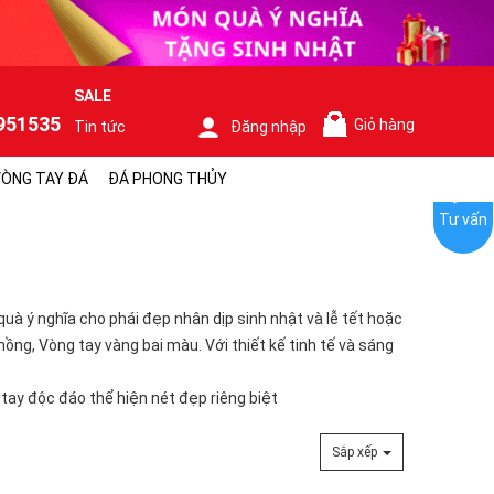
SALE
951535
Giỏ hàng
Tin tức
Đăng nhập
0
ÒNG TAY ĐÁ
ĐÁ PHONG THỦY
Tư vấn
uà ý nghĩa cho phái đẹp nhân dịp sinh nhật và lễ tết hoặc
ồng, Vòng tay vàng bai màu. Với thiết kế tinh tế và sáng
g tay độc đáo thể hiện nét đẹp riêng biệt
Sắp xếp