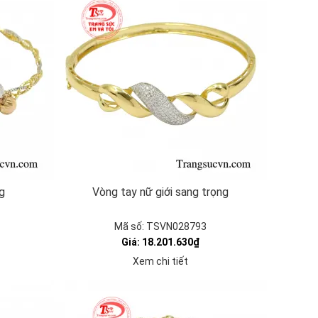
g
Vòng tay nữ giới sang trọng
Mã số: TSVN028793
Giá: 18.201.630₫
Xem chi tiết