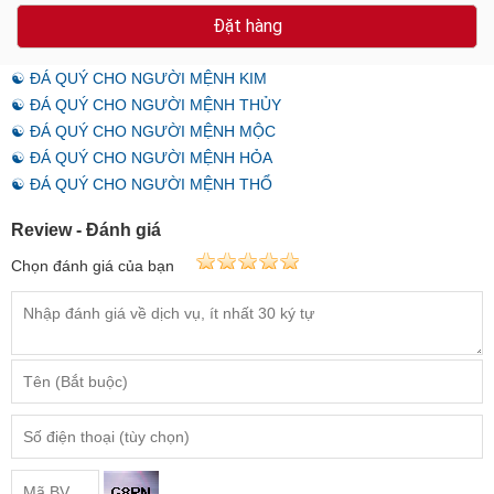
Đặt hàng
☯ ĐÁ QUÝ CHO NGƯỜI MỆNH KIM
☯ ĐÁ QUÝ CHO NGƯỜI MỆNH THỦY
☯ ĐÁ QUÝ CHO NGƯỜI MỆNH MỘC
☯ ĐÁ QUÝ CHO NGƯỜI MỆNH HỎA
☯ ĐÁ QUÝ CHO NGƯỜI MỆNH THỔ
Review - Đánh giá
Chọn đánh giá của bạn