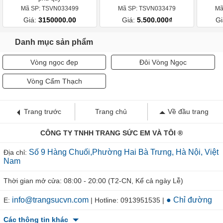
Mã SP: TSVN033499
Mã SP: TSVN033479
Mã
Giá:
3150000.00
Giá:
5.500.000₫
Gi
Danh mục sản phẩm
Vòng ngọc đẹp
Đôi Vòng Ngọc
Vòng Cẩm Thạch
Trang trước
Trang chủ
Về đầu trang
CÔNG TY TNHH TRANG SỨC EM VÀ TÔI ®
Số 9 Hàng Chuối,Phường Hai Bà Trưng, Hà Nội, Việt
Địa chỉ:
Nam
Thời gian mở cửa: 08:00 - 20:00 (T2-CN, Kể cả ngày Lễ)
info@trangsucvn.com
● Chỉ đường
E:
| Hotline: 0913951535 |
Các thông tin khác