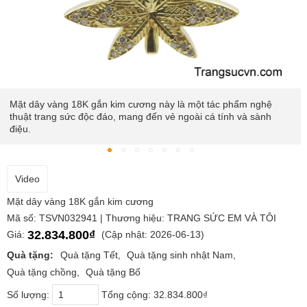
y vàng 18K gắn kim cương này là một tác phẩm nghệ
Với hình
trang sức độc đáo, mang đến vẻ ngoài cá tính và sành
chuyền n
khéo léo
Video
Mặt dây vàng 18K gắn kim cương
Mã số: TSVN032941 | Thương hiệu: TRANG SỨC EM VÀ TÔI
32.834.800₫
Giá:
(Cập nhật: 2026-06-13)
Quà tặng:
Quà tặng Tết
Quà tặng sinh nhật Nam
Quà tặng chồng
Quà tặng Bố
Số lượng:
Tổng cộng:
32.834.800₫