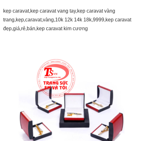
kẹp caravat,kep caravat vang tay,kẹp caravat vàng
trang,kẹp,caravat,vàng,10k 12k 14k 18k,9999,kep caravat
đẹp,giá,rẻ,bán,kep caravat kim cương