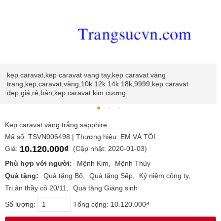
kẹp caravat,kep caravat vang tay,kẹp caravat vàng
trang,kẹp,caravat,vàng,10k 12k 14k 18k,9999,kep caravat
đẹp,giá,rẻ,bán,kep caravat kim cương
Kẹp caravat vàng trắng sapphire
Mã số: TSVN006498 | Thương hiệu: EM VÀ TÔI
10.120.000₫
Giá:
(Cập nhật: 2020-01-03)
Phù hợp với người:
Mệnh Kim
Mệnh Thủy
Quà tặng:
Quà tặng Bố
Quà tặng Sếp
Kỷ niệm công ty
Tri ân thầy cô 20/11
Quà tặng Giáng sinh
Số lượng:
Tổng cộng:
10.120.000₫