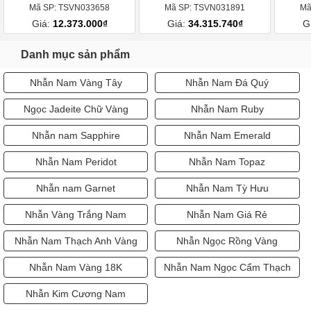
Mã SP: TSVN033658
Mã SP: TSVN031891
Mã
Giá:
12.373.000₫
Giá:
34.315.740₫
G
Danh mục sản phẩm
Nhẫn Nam Vàng Tây
Nhẫn Nam Đá Quý
Ngọc Jadeite Chữ Vàng
Nhẫn Nam Ruby
Nhẫn nam Sapphire
Nhẫn Nam Emerald
Nhẫn Nam Peridot
Nhẫn Nam Topaz
Nhẫn nam Garnet
Nhẫn Nam Tỳ Hưu
Nhẫn Vàng Trắng Nam
Nhẫn Nam Giá Rẻ
Nhẫn Nam Thạch Anh Vàng
Nhẫn Ngọc Rồng Vàng
Nhẫn Nam Vàng 18K
Nhẫn Nam Ngọc Cẩm Thạch
Nhẫn Kim Cương Nam