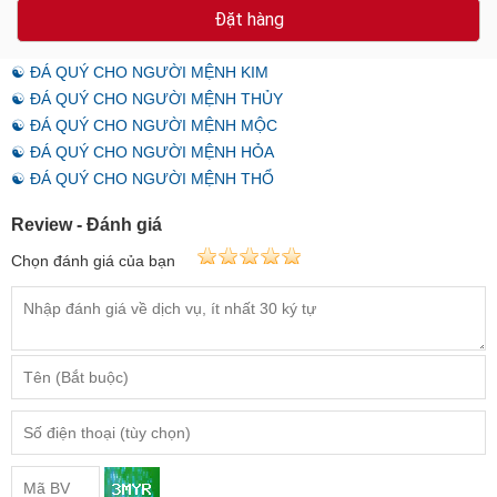
Đặt hàng
☯ ĐÁ QUÝ CHO NGƯỜI MỆNH KIM
☯ ĐÁ QUÝ CHO NGƯỜI MỆNH THỦY
☯ ĐÁ QUÝ CHO NGƯỜI MỆNH MỘC
☯ ĐÁ QUÝ CHO NGƯỜI MỆNH HỎA
☯ ĐÁ QUÝ CHO NGƯỜI MỆNH THỔ
Review - Đánh giá
Chọn đánh giá của bạn