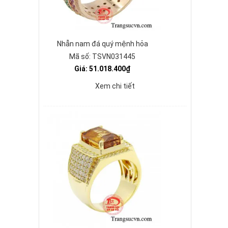
Nhẫn nam đá quý mệnh hỏa
Mã số: TSVN031445
Giá: 51.018.400₫
Xem chi tiết