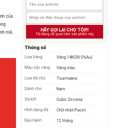
ĩnh của
óng
HÃY GỌI LẠI CHO TÔI!!!
ạnh mẽ,
Tôi đang rất quan tâm sản phẩm này
Thông số
Loại Vàng
Vàng 14K(58.5%Au)
Màu sắc vàng
Vàng màu
Loại đá chủ
Tourmaline
Dành cho
Nam
Đá kết
Cubic Zirconia
Hình dạng đá
Chữ nhật/Facet
Bảo hành
12 tháng