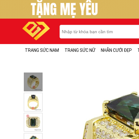
TRANG SỨC NAM
TRANG SỨC NỮ
NHẪN CƯỚI ĐẸP