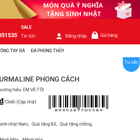
SALE
951535
Giỏ hàng
Tin tức
Đăng nhập
0
ÒNG TAY ĐÁ
ĐÁ PHONG THỦY
Tư vấn
URMALINE PHONG CÁCH
ương hiệu: EM VÀ TÔI
₫
/Chiếc
(Cập nhật:
sinh nhật Nam
Quà tặng Bố
Quà tặng chồng
Mệnh Mộc
Mệnh Hỏa