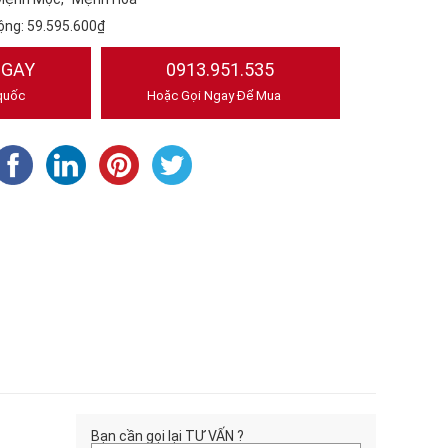
ộng:
59.595.600₫
NGAY
0913.951.535
quốc
Hoặc Gọi Ngay Để Mua
Bạn cần gọi lại TƯ VẤN ?