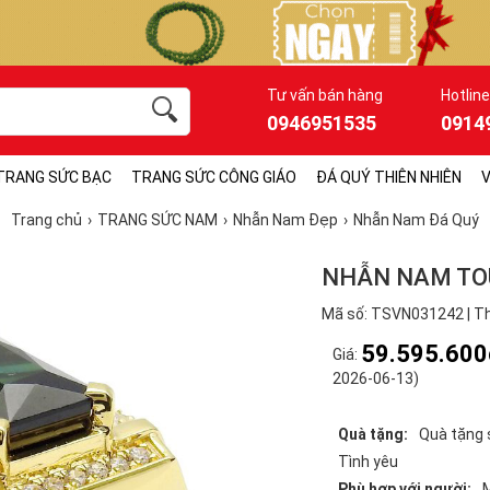
Tư vấn bán hàng
Hotline
0946951535
0914
TRANG SỨC BẠC
TRANG SỨC CÔNG GIÁO
ĐÁ QUÝ THIÊN NHIÊN
V
Trang chủ
TRANG SỨC NAM
Nhẫn Nam Đẹp
Nhẫn Nam Đá Quý
NHẪN NAM TO
Mã số: TSVN031242 | Th
59.595.600
Giá:
2026-06-13)
Quà tặng:
Quà tặng 
Tình yêu
Phù hợp với người: