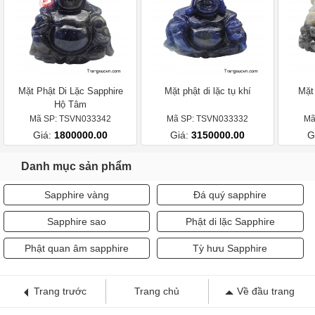
Mặt Phật Di Lặc Sapphire
Mặt phật di lặc tụ khí
Mặt 
Hộ Tâm
Mã SP: TSVN033342
Mã SP: TSVN033332
Mã
Giá:
1800000.00
Giá:
3150000.00
G
Danh mục sản phẩm
Sapphire vàng
Đá quý sapphire
Sapphire sao
Phật di lặc Sapphire
Phật quan âm sapphire
Tỳ hưu Sapphire
Trang trước
Trang chủ
Về đầu trang