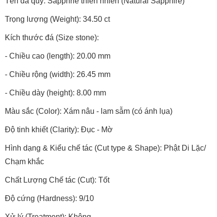
Tên đá quý: Sapphrie thiên nhiên (Natural Sapphire)
Trọng lượng (Weight): 34.50 ct
Kích thước đá (Size stone):
- Chiều cao (length): 20.00 mm
- Chiều rộng (width): 26.45 mm
- Chiều dày (height): 8.00 mm
Màu sắc (Color): Xám nâu - lam sẫm (có ánh lụa)
Độ tinh khiết (Clarity): Đục - Mờ
Hình dạng & Kiểu chế tác (Cut type & Shape): Phật Di Lặc/
Chạm khắc
Chất Lượng Chế tác (Cut): Tốt
Độ cứng (Hardness): 9/10
Xử lý (Treatment): Không