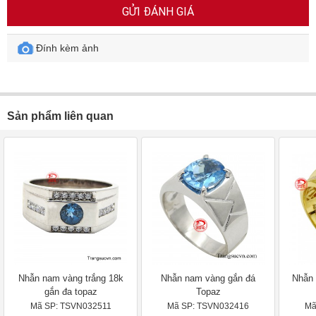
GỬI ĐÁNH GIÁ
Đính kèm ảnh
Sản phẩm liên quan
Nhẫn nam vàng trắng 18k
Nhẫn nam vàng gắn đá
Nhẫn 
gắn đa topaz
Topaz
Mã SP: TSVN032511
Mã SP: TSVN032416
Mã