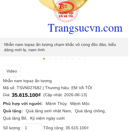
Với điểm nhấn là sắc xanh của viên topaz thiên nhiên giúp phái
mạnh trông nổi bật và hợp thời trang hơn.
Video
Nhẫn nam topaz ấn tượng
Mã số: TSVN027682 | Thương hiệu: EM VÀ TÔI
35.615.100₫
Giá:
(Cập nhật: 2026-06-13)
Phù hợp với người:
Mệnh Thủy
Mệnh Mộc
Quà tặng:
Quà tặng sinh nhật Nam
Quà tặng chồng
Quà tặng Bố
Kỷ niệm ngày cưới
Số lượng:
Tổng cộng:
35.615.100₫