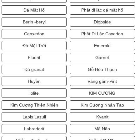
Đá Mắt Hổ
Phật di lặc đá mắt hổ
Berin -beryl
Diopside
Canxedon
Phật Di Lặc Caxedon
Đá Mặt Trời
Emerald
Fluorit
Garnet
Đá granat
Gỗ Hóa Thạch
Huyền
Vàng găm-Pirit
Iolite
KIM CƯƠNG
Kim Cương Thiên Nhiên
Kim Cương Nhân Tạo
Lapis Lazuli
Kyanit
Labradorit
Mã Não