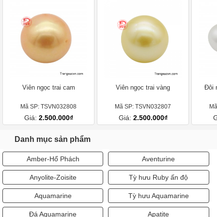
Viên ngọc trai cam
Viên ngọc trai vàng
Đôi 
Mã SP: TSVN032808
Mã SP: TSVN032807
Mã
Giá:
2.500.000₫
Giá:
2.500.000₫
G
Danh mục sản phẩm
Amber-Hổ Phách
Aventurine
Anyolite-Zoisite
Tỳ hưu Ruby ấn độ
Aquamarine
Tỳ hưu Aquamarine
Đá Aquamarine
Apatite