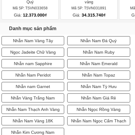
Quý
vàng
Mã SP: TSVN033658
Mã SP: TSVN031891
Mã
Giá:
12.373.000₫
Giá:
34.315.740₫
G
Danh mục sản phẩm
Nhẫn Nam Vàng Tây
Nhẫn Nam Đá Quý
Ngọc Jadeite Chữ Vàng
Nhẫn Nam Ruby
Nhẫn nam Sapphire
Nhẫn Nam Emerald
Nhẫn Nam Peridot
Nhẫn Nam Topaz
Nhẫn nam Garnet
Nhẫn Nam Tỳ Hưu
Nhẫn Vàng Trắng Nam
Nhẫn Nam Giá Rẻ
Nhẫn Nam Thạch Anh Vàng
Nhẫn Ngọc Rồng Vàng
Nhẫn Nam Vàng 18K
Nhẫn Nam Ngọc Cẩm Thạch
Nhẫn Kim Cương Nam