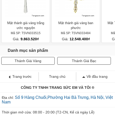
Mặt thánh giá vàng trắng
Mặt thánh giá vàng ban
Mặt 
ước nguyện
phước
Mã SP: TSVN033515
Mã SP: TSVN033484
Mã
Giá:
9.863.520₫
Giá:
12.548.400₫
G
Danh mục sản phẩm
Thánh Giá Vàng
Thánh Giá Bạc
Trang trước
Trang chủ
Về đầu trang
CÔNG TY TNHH TRANG SỨC EM VÀ TÔI ®
Số 9 Hàng Chuối,Phường Hai Bà Trưng, Hà Nội, Việt
Địa chỉ:
Nam
Thời gian mở cửa: 08:00 - 20:00 (T2-CN, Kể cả ngày Lễ)