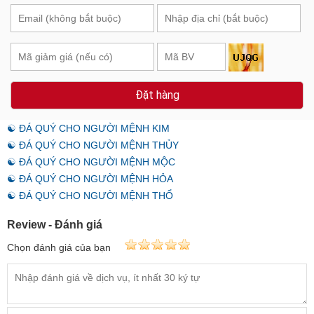
Đặt hàng
☯ ĐÁ QUÝ CHO NGƯỜI MỆNH KIM
☯ ĐÁ QUÝ CHO NGƯỜI MỆNH THỦY
☯ ĐÁ QUÝ CHO NGƯỜI MỆNH MỘC
☯ ĐÁ QUÝ CHO NGƯỜI MỆNH HỎA
☯ ĐÁ QUÝ CHO NGƯỜI MỆNH THỔ
Review - Đánh giá
Chọn đánh giá của bạn