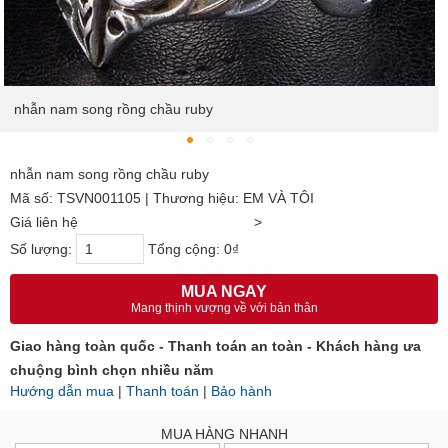
nhẫn nam song rồng chầu ruby
nhẫn nam song rồng chầu ruby
Mã số: TSVN001105 | Thương hiệu: EM VÀ TÔI
Giá liên hệ
>
Số lượng:
Tổng cộng:
0₫
MUA NGAY
Mang thịnh vượng về với bản thân
Giao hàng toàn quốc - Thanh toán an toàn - Khách hàng ưa
chuộng bình chọn nhiều năm
Hướng dẫn mua
|
Thanh toán
|
Bảo hành
MUA HÀNG NHANH