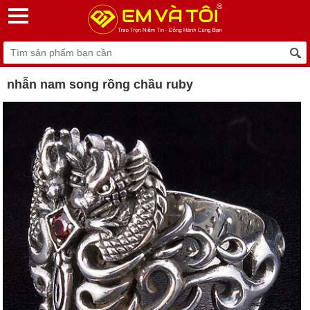
nhẫn nam song rồng chầu ruby