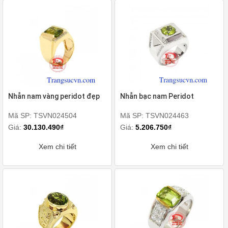
Nhẫn nam vàng peridot đẹp
Nhẫn bạc nam Peridot
Mã SP: TSVN024504
Mã SP: TSVN024463
Giá:
30.130.490₫
Giá:
5.206.750₫
Xem chi tiết
Xem chi tiết