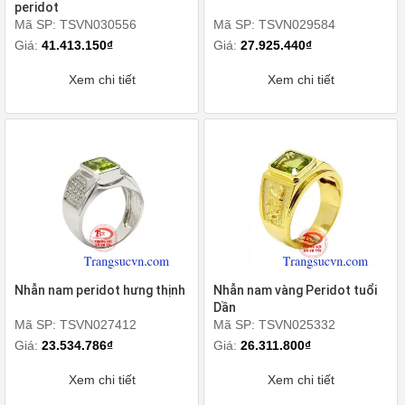
peridot
Mã SP: TSVN030556
Mã SP: TSVN029584
Giá:
41.413.150₫
Giá:
27.925.440₫
Xem chi tiết
Xem chi tiết
Nhẫn nam peridot hưng thịnh
Nhẫn nam vàng Peridot tuổi
Dần
Mã SP: TSVN027412
Mã SP: TSVN025332
Giá:
23.534.786₫
Giá:
26.311.800₫
Xem chi tiết
Xem chi tiết