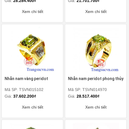
Giá:
28.284.400₫
Giá:
21.701.700₫
Xem chi tiết
Xem chi tiết
Nhẫn nam vàng peridot
Nhẫn nam peridot phong thủy
Mã SP: TSVN015102
Mã SP: TSVN014970
Giá:
37.602.200₫
Giá:
28.517.400₫
Xem chi tiết
Xem chi tiết