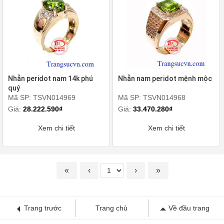
Nhẫn peridot nam 14k phú
Nhẫn nam peridot mệnh mộc
quý
Mã SP: TSVN014969
Mã SP: TSVN014968
Giá:
28.222.590₫
Giá:
33.470.280₫
Xem chi tiết
Xem chi tiết
«
‹
›
»
Trang trước
Trang chủ
Về đầu trang