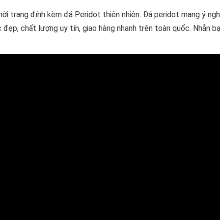
ời trang đính kèm đá Peridot thiên nhiên. Đá peridot mang ý ngh
đẹp, chất lượng uy tín, giao hàng nhanh trên toàn quốc. Nhẫn b