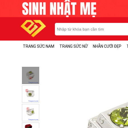
TRANG SỨC NAM
TRANG SỨC NỮ
NHẪN CƯỚI ĐẸP