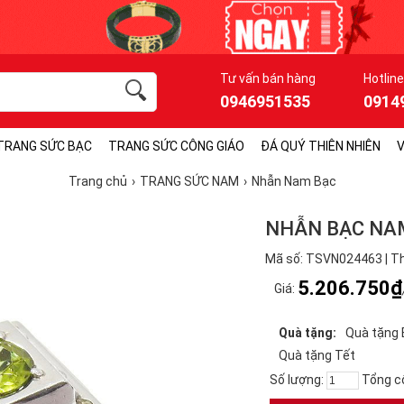
Tư vấn bán hàng
Hotline
0946951535
0914
TRANG SỨC BẠC
TRANG SỨC CÔNG GIÁO
ĐÁ QUÝ THIÊN NHIÊN
V
Trang chủ
TRANG SỨC NAM
Nhẫn Nam Bạc
NHẪN BẠC NA
Mã số: TSVN024463 | Th
5.206.750₫
Giá:
Quà tặng:
Quà tặng 
Quà tặng Tết
Số lượng:
Tổng c