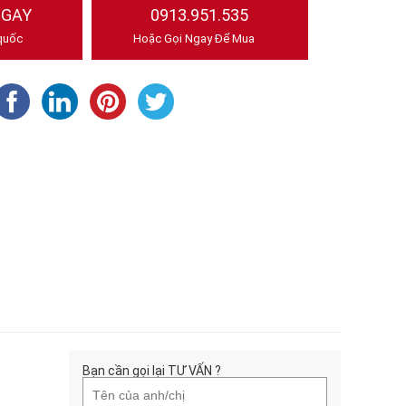
NGAY
0913.951.535
quốc
Hoặc Gọi Ngay Để Mua
Bạn cần gọi lại TƯ VẤN ?