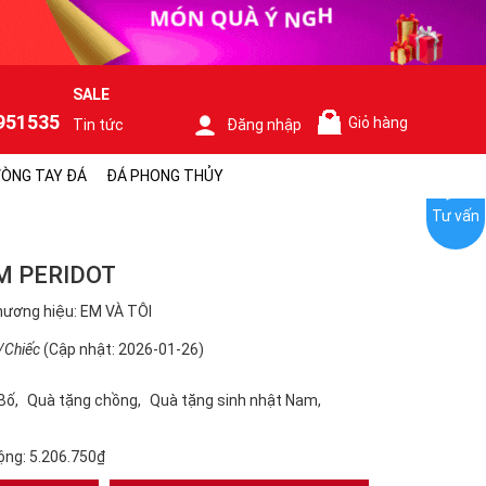
SALE
951535
Giỏ hàng
Tin tức
Đăng nhập
0
ÒNG TAY ĐÁ
ĐÁ PHONG THỦY
Tư vấn
M PERIDOT
ương hiệu: EM VÀ TÔI
/Chiếc
(Cập nhật: 2026-01-26)
Bố
Quà tặng chồng
Quà tặng sinh nhật Nam
ộng:
5.206.750₫