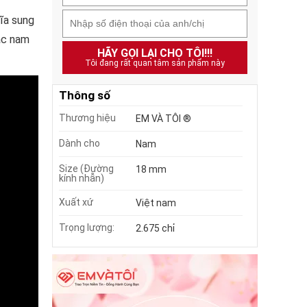
ĩa sung
ạc nam
HÃY GỌI LẠI CHO TÔI!!!
Tôi đang rất quan tâm sản phẩm này
Thông số
Thương hiệu
EM VÀ TÔI ®
Dành cho
Nam
Size (Đường
18 mm
kính nhẫn)
Xuất xứ
Việt nam
Trọng lượng:
2.675 chỉ