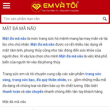
MẶT ĐÁ MÃ NÃO
Mặt đá mã não
là món trang sức hộ mệnh mang lại may mắn và tài
lộc cho chủ nhân.
Mặt đá mã não
được có rất nhiều tác dụng về
mặt tâm linh, phong thủy cũng như tác động đến sức khỏe của
người đeo. Vì vậy lựa chọn cho mình
Mặt đá mã não
là việc khá phổ
biến của người tin vào đá phong thủy.
Trang sức em và tôi chuyên cung cấp các sản phẩm
trang sức
vàng
,
tr
ang sức bạc
,
đá quý thiên nhiên
, v.v... gồm những mẫu mã
đa dạng về chủng loại và đảm bảo uy tín chất lượng. Đặc biệt
thanh toán
và
vận chuyển
nhanh chóng đến tận tay khách hàng.
Mặt đá mã não