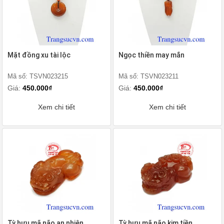
Mặt đồng xu tài lộc
Ngọc thiền may mắn
Mã số: TSVN023215
Mã số: TSVN023211
Giá:
450.000₫
Giá:
450.000₫
Xem chi tiết
Xem chi tiết
Tỳ hưu mã não an nhiên
Tỳ hưu mã não kim tiền