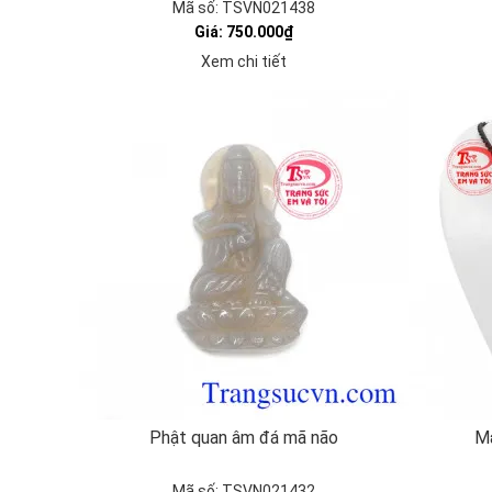
Mã số: TSVN021438
Giá: 750.000₫
Xem chi tiết
Phật quan âm đá mã não
Mặ
Mã số: TSVN021432