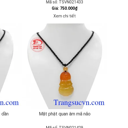
Mã số: TSVN021433
Giá: 750.000₫
Xem chi tiết
i dần
Mặt phật quan âm mã não
Mã số: TSVN021429