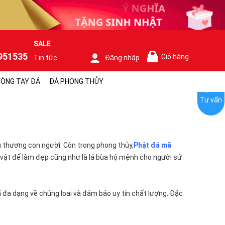
SALE
951535
Giỏ hàng
Tin tức
Đăng nhập
0
ÒNG TAY ĐÁ
ĐÁ PHONG THỦY
Tư vấn
u thương con người. Còn trong phong thủy,
Phật đá mã
vật để làm đẹp cũng như là lá bùa hộ mệnh cho người sử
ã đa dạng về chủng loại và đảm bảo uy tín chất lượng. Đặc