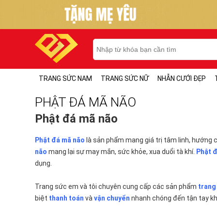
TRANG SỨC NAM
TRANG SỨC NỮ
NHẪN CƯỚI ĐẸP
PHẬT ĐÁ MÃ NÃO
Phật đá mã não
Phật đá mã não
là sản phẩm mang giá trị tâm linh, hướng 
não
mang lại sự may mắn, sức khỏe, xua duổi tà khí.
Phật 
dụng.
Trang sức em và tôi chuyên cung cấp các sản phẩm
trang
biệt
thanh toán
và
vận chuyển
nhanh chóng đến tận tay k