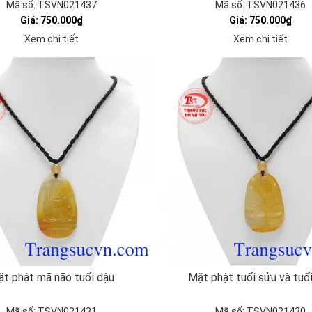
Mã số: TSVN021437
Mã số: TSVN021436
Giá: 750.000₫
Giá: 750.000₫
Xem chi tiết
Xem chi tiết
t phật mã não tuổi dậu
Mặt phật tuổi sửu và tuổ
Mã số: TSVN021431
Mã số: TSVN021430