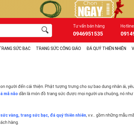
Tư vấn bán hàng
Hotline
0946951535
0914
TRANG SỨC BẠC
TRANG SỨC CÔNG GIÁO
ĐÁ QUÝ THIÊN NHIÊN
V
con người đến cái thiện. Phật tượng trưng cho sự bao dung nhân ái, yê
đá mã não
dần là món đồ trang sức được mọi người ưa chuộng, nó như 
 sức vàng
,
t
rang sức bạc
,
đá quý thiên nhiên
, v.v... gồm những mẫu m
hách hàng.