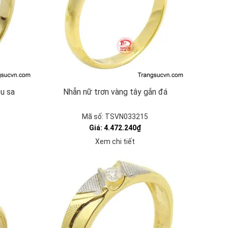
u sa
Nhẫn nữ trơn vàng tây gắn đá
Mã số: TSVN033215
Giá: 4.472.240₫
Xem chi tiết