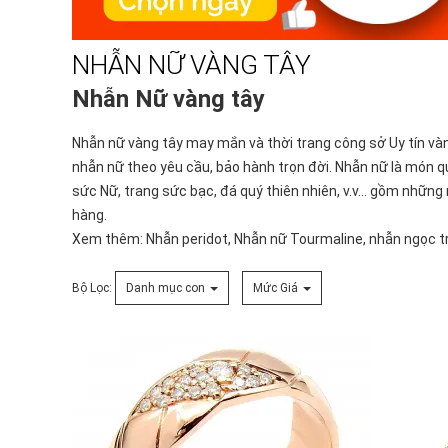
NHẪN NỮ VÀNG TÂY
Nhẫn Nữ vàng tây
Nhẫn nữ vàng tây
may mắn và thời trang công sở Uy tín vàn
nhẫn nữ theo yêu cầu, bảo hành trọn đời. Nhẫn nữ là món q
sức Nữ
,
trang sức bạc
,
đá quý thiên nhiên
, v.v... gồm nhữn
hàng.
Xem thêm:
Nhẫn peridot
,
Nhẫn nữ Tourmaline
,
nhẫn ngọc tr
Bộ Lọc:
Danh mục con
Mức Giá