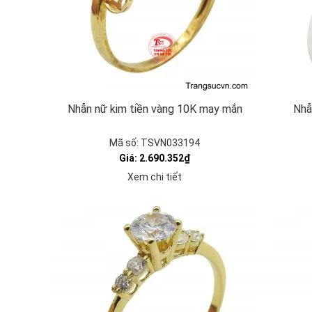
Nhẫn nữ kim tiền vàng 10K may mắn
Nhẫ
Mã số: TSVN033194
Giá: 2.690.352₫
Xem chi tiết