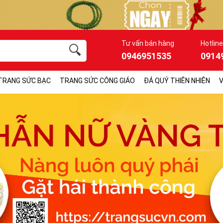
Tư vấn bán hàng
Hotline
0946951535
0914
TRANG SỨC BẠC
TRANG SỨC CÔNG GIÁO
ĐÁ QUÝ THIÊN NHIÊN
V