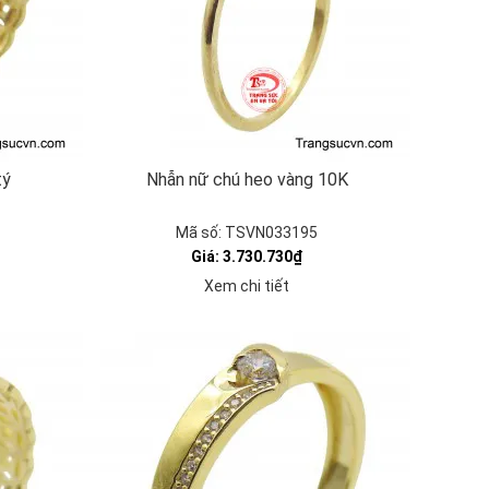
tý
Nhẫn nữ chú heo vàng 10K
Mã số: TSVN033195
Giá: 3.730.730₫
Xem chi tiết