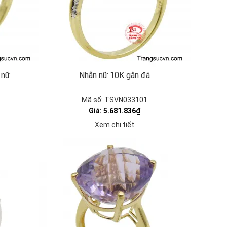
 nữ
Nhẫn nữ 10K gắn đá
Mã số: TSVN033101
Giá: 5.681.836₫
Xem chi tiết