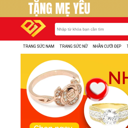
TRANG SỨC NAM
TRANG SỨC NỮ
NHẪN CƯỚI ĐẸP