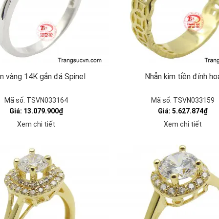
n vàng 14K gắn đá Spinel
Nhẫn kim tiền đính ho
Mã số: TSVN033164
Mã số: TSVN033159
Giá: 13.079.900₫
Giá: 5.627.874₫
Xem chi tiết
Xem chi tiết