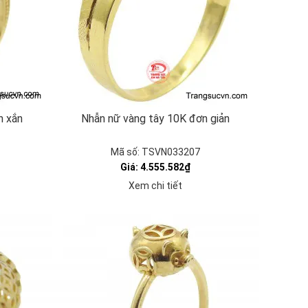
h xắn
Nhẫn nữ vàng tây 10K đơn giản
Mã số: TSVN033207
Giá: 4.555.582₫
Xem chi tiết