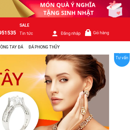
SALE
951535
Giỏ hàng
Tin tức
Đăng nhập
0
ÒNG TAY ĐÁ
ĐÁ PHONG THỦY
Tư vấn