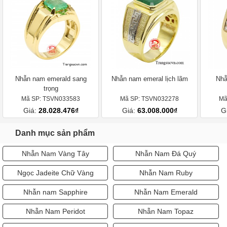
Nhẫn nam emerald sang
Nhẫn nam emeral lịch lãm
Nhẫ
trọng
Mã SP: TSVN033583
Mã SP: TSVN032278
Mã
Giá:
28.028.476₫
Giá:
63.008.000₫
G
Danh mục sản phẩm
Nhẫn Nam Vàng Tây
Nhẫn Nam Đá Quý
Ngọc Jadeite Chữ Vàng
Nhẫn Nam Ruby
Nhẫn nam Sapphire
Nhẫn Nam Emerald
Nhẫn Nam Peridot
Nhẫn Nam Topaz