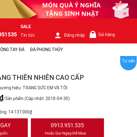
SALE
951535
Giỏ hàng
Tin tức
Đăng nhập
0
ÒNG TAY ĐÁ
ĐÁ PHONG THỦY
Tư vấn
ÀNG THIÊN NHIÊN CAO CẤP
hương hiệu: TRANG SỨC EM VÀ TÔI
₫
/Sản phẩm
(Cập nhật: 2018-04-30)
ộng:
14.137.000₫
NGAY
0913.951.535
quốc
Hoặc Gọi Ngay Để Mua