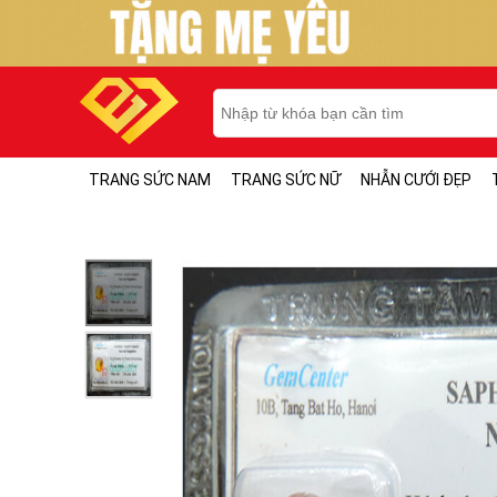
TRANG SỨC NAM
TRANG SỨC NỮ
NHẪN CƯỚI ĐẸP