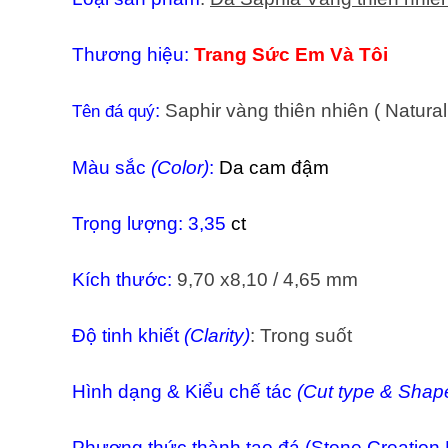
Thương hiệu:
Trang Sức Em Và Tôi
:
Saphir vàng thiên nhiên ( Natura
Tên đá quý
Màu sắc
(Color)
:
Da cam đậm
Trọng lượng: 3,35
ct
Kích thước:
9,70 x8,10 / 4,65 mm
Độ tinh khiết
(Clarity)
: Trong suốt
Hình dạng &
Kiểu chế tác
(Cut type & Shap
Phương thức thành tạo đá (Stone Creation