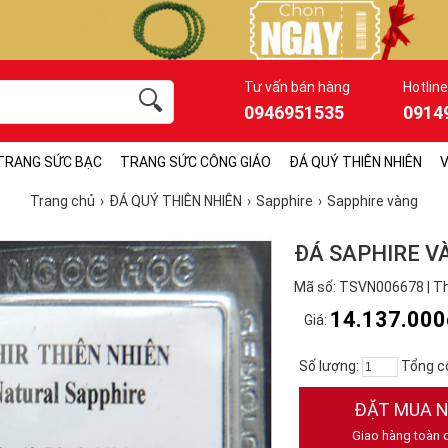
Tư vấn bán hàng
Hotline
0946951535
0914
TRANG SỨC BẠC
TRANG SỨC CÔNG GIÁO
ĐÁ QUÝ THIÊN NHIÊN
V
Trang chủ
ĐÁ QUÝ THIÊN NHIÊN
Sapphire
Sapphire vàng
ĐÁ SAPHIRE V
Mã số: TSVN006678 | T
14.137.000
Giá:
Số lượng:
Tổng c
ĐẶT MUA 
Giao hàng toàn 