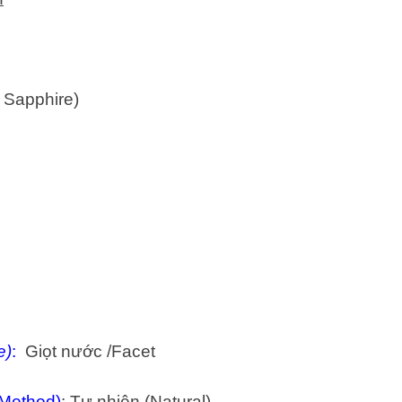
l Sapphire)
e)
:
Giọt nước /Facet
 Method)
: Tự nhiên (Natural)