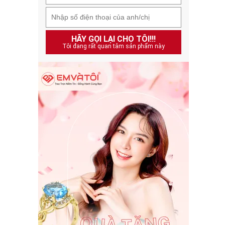
HÃY GỌI LẠI CHO TÔI!!!
Tôi đang rất quan tâm sản phẩm này