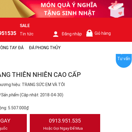
SALE
951535
Giỏ hàng
Tin tức
Đăng nhập
0
ÒNG TAY ĐÁ
ĐÁ PHONG THỦY
Tư vấn
ÀNG THIÊN NHIÊN CAO CẤP
hương hiệu: TRANG SỨC EM VÀ TÔI
/Sản phẩm
(Cập nhật: 2018-04-30)
ộng:
5.507.000₫
NGAY
0913.951.535
quốc
Hoặc Gọi Ngay Để Mua