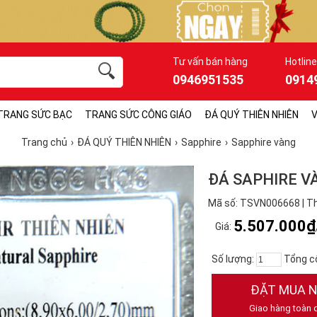
Tư vấn bán hàng
Hotline
0946951535
0914
TRANG SỨC BẠC
TRANG SỨC CÔNG GIÁO
ĐÁ QUÝ THIÊN NHIÊN
V
Trang chủ
ĐÁ QUÝ THIÊN NHIÊN
Sapphire
Sapphire vàng
ĐÁ SAPHIRE V
Mã số: TSVN006668 | T
5.507.000₫
Giá:
Số lượng:
Tổng c
ĐẶT MUA 
Giao hàng toàn 