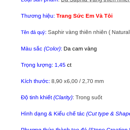
Thương hiệu:
Trang Sức Em Và Tôi
:
Saphir vàng thiên nhiên ( Natura
Tên đá quý
Màu sắc
(Color)
:
Da cam vàng
Trọng lượng: 1,45
ct
Kích thước:
8,90 x6,00 / 2,70 mm
Độ tinh khiết
(Clarity)
: Trong suốt
Hình dạng &
Kiểu chế tác
(Cut type & Shap
Phương thức thành tạo đá (Stone Creation