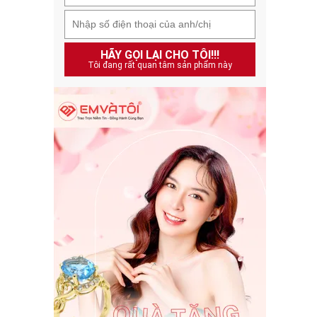
HÃY GỌI LẠI CHO TÔI!!!
Tôi đang rất quan tâm sản phẩm này