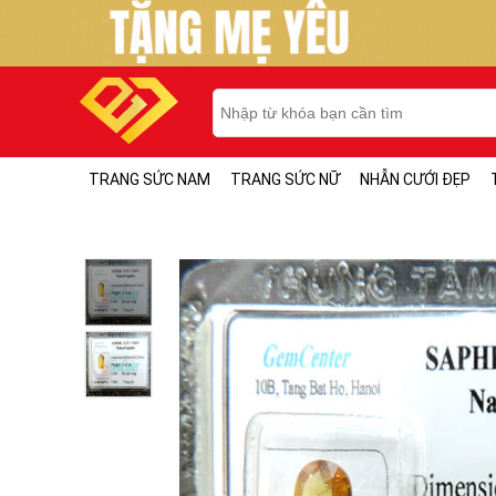
TRANG SỨC NAM
TRANG SỨC NỮ
NHẪN CƯỚI ĐẸP