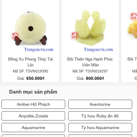
Đồng Xu Phong Thủy Tài
Đôi Thiên Nga Hạnh Phúc
Đôi 
Lộc
Viên Mãn
Mã SP: TSVN019395
Mã SP: TSVN019297
Mã
Giá:
650.000₫
Giá:
800.000₫
G
Danh mục sản phẩm
Amber-Hổ Phách
Aventurine
Anyolite-Zoisite
Tỳ hưu Ruby ấn độ
Aquamarine
Tỳ hưu Aquamarine