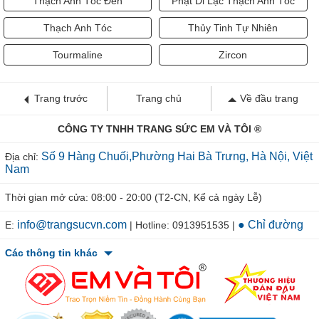
Thạch Anh Tóc Đen
Phật Di Lặc Thạch Anh Tóc
Thạch Anh Tóc
Thủy Tinh Tự Nhiên
Tourmaline
Zircon
Trang trước
Trang chủ
Về đầu trang
CÔNG TY TNHH TRANG SỨC EM VÀ TÔI ®
Số 9 Hàng Chuối,Phường Hai Bà Trưng, Hà Nội, Việt
Địa chỉ:
Nam
Thời gian mở cửa: 08:00 - 20:00 (T2-CN, Kể cả ngày Lễ)
info@trangsucvn.com
● Chỉ đường
E:
| Hotline: 0913951535 |
Các thông tin khác