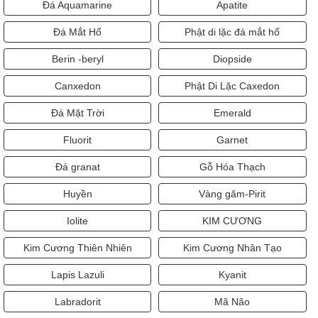
Đá Aquamarine
Apatite
Đá Mắt Hổ
Phật di lặc đá mắt hổ
Berin -beryl
Diopside
Canxedon
Phật Di Lặc Caxedon
Đá Mặt Trời
Emerald
Fluorit
Garnet
Đá granat
Gỗ Hóa Thạch
Huyền
Vàng găm-Pirit
Iolite
KIM CƯƠNG
Kim Cương Thiên Nhiên
Kim Cương Nhân Tạo
Lapis Lazuli
Kyanit
Labradorit
Mã Não