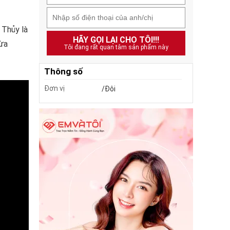
 Thủy là
HÃY GỌI LẠI CHO TÔI!!!
vừa
Tôi đang rất quan tâm sản phẩm này
Thông số
Đơn vị
/Đôi