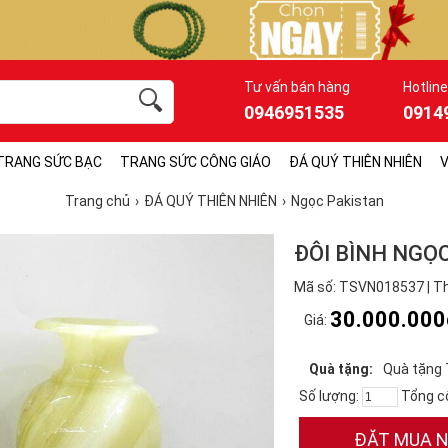
Tư vấn bán hàng
Hotline
0946951535
0914
TRANG SỨC BẠC
TRANG SỨC CÔNG GIÁO
ĐÁ QUÝ THIÊN NHIÊN
V
Trang chủ
ĐÁ QUÝ THIÊN NHIÊN
Ngọc Pakistan
ĐÔI BÌNH NGỌ
Mã số: TSVN018537 | Th
30.000.000
Giá:
Quà tặng:
Quà tặng 
Số lượng:
Tổng c
ĐẶT MUA 