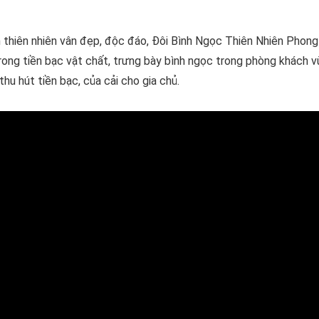
thiên nhiên vân đẹp, độc đáo, Đôi Bình Ngọc Thiên Nhiên Phong
rong tiền bạc vật chất, trưng bày bình ngọc trong phòng khách 
hu hút tiền bạc, của cải cho gia chủ.