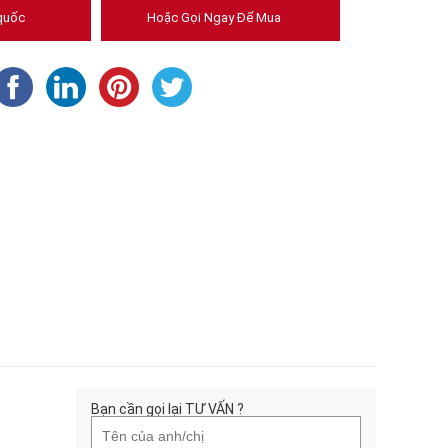
quốc
Hoặc Gọi Ngay Để Mua
Bạn cần gọi lại TƯ VẤN ?