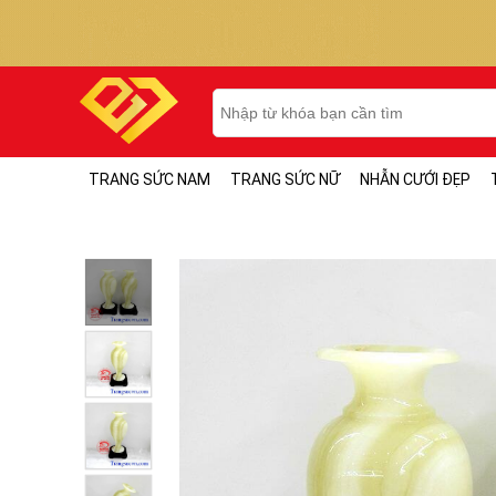
TRANG SỨC NAM
TRANG SỨC NỮ
NHẪN CƯỚI ĐẸP