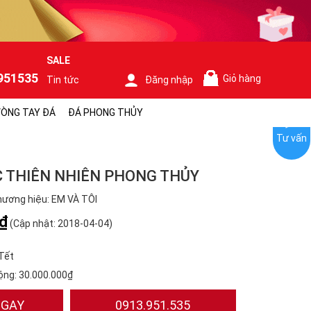
SALE
951535
Giỏ hàng
Tin tức
Đăng nhập
0
ÒNG TAY ĐÁ
ĐÁ PHONG THỦY
Tư vấn
C THIÊN NHIÊN PHONG THỦY
ương hiệu: EM VÀ TÔI
₫
(Cập nhật: 2018-04-04)
Tết
ộng:
30.000.000₫
NGAY
0913.951.535