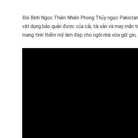
Đôi Bình Ngọc Thiên Nhiên Phong Thủy ngọc Pakistan 
vật dụng bảo quản được của cải, tài sản và may mắn t
mang tình thẩm mỹ làm đẹp cho ngôi nhà vừa giữ gìn, t