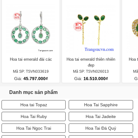
Hoa tai emerald đài các
Hoa tai emerald thiên nhiên
Hoa 
đẹp
Mã SP: TSVN033619
Mã SP: TSVN026013
Mã
Giá:
45.797.000₫
Giá:
16.510.000₫
G
Danh mục sản phẩm
Hoa tai Topaz
Hoa Tai Sapphire
Hoa Tai Ruby
Hoa Tai Jadeite
Hoa Tai Ngọc Trai
Hoa Tai Đá Quý