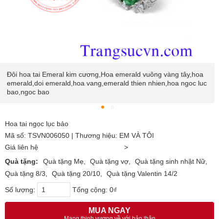
Đôi hoa tai Emeral kim cương,Hoa emerald vuông vàng tây,hoa
emerald,doi emerald,hoa vang,emerald thien nhien,hoa ngoc luc
bao,ngoc bao
Hoa tai ngọc lục bảo
Mã số: TSVN006050 | Thương hiệu: EM VÀ TÔI
Giá liên hệ
>
Quà tặng:
Quà tặng Mẹ
Quà tặng vợ
Quà tặng sinh nhật Nữ
Quà tặng 8/3
Quà tặng 20/10
Quà tặng Valentin 14/2
Số lượng:
Tổng cộng:
0₫
MUA NGAY
Mang thịnh vượng về với bản thân