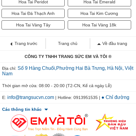
Hoa Tai Peridot
Hoa Tai Emerald
Hoa Tai Đá Thạch Anh
Hoa Tai Kim Cương
Hoa Tai Vàng Tây
Hoa Tai Vàng 18k
Trang trước
Trang chủ
Về đầu trang
CÔNG TY TNHH TRANG SỨC EM VÀ TÔI ®
Số 9 Hàng Chuối,Phường Hai Bà Trưng, Hà Nội, Việt
Địa chỉ:
Nam
Thời gian mở cửa: 08:00 - 20:00 (T2-CN, Kể cả ngày Lễ)
info@trangsucvn.com
● Chỉ đường
E:
| Hotline: 0913951535 |
Các thông tin khác