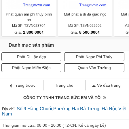
Phật quan âm phỉ thúy bình
Mặt phật a di đà giác ngộ
Mặt 
an
Mã SP: TSVN023704
Mã SP: TSVN022602
Mã
Giá:
2.800.000₫
Giá:
8.500.000₫
G
Danh mục sản phẩm
Phật Di Lặc đẹp
Phật Ngọc Phỉ Thúy
Phật Ngọc Miến Điện
Quan Vân Trường
Trang trước
Trang chủ
Về đầu trang
CÔNG TY TNHH TRANG SỨC EM VÀ TÔI ®
Số 9 Hàng Chuối,Phường Hai Bà Trưng, Hà Nội, Việt
Địa chỉ:
Nam
Thời gian mở cửa: 08:00 - 20:00 (T2-CN, Kể cả ngày Lễ)