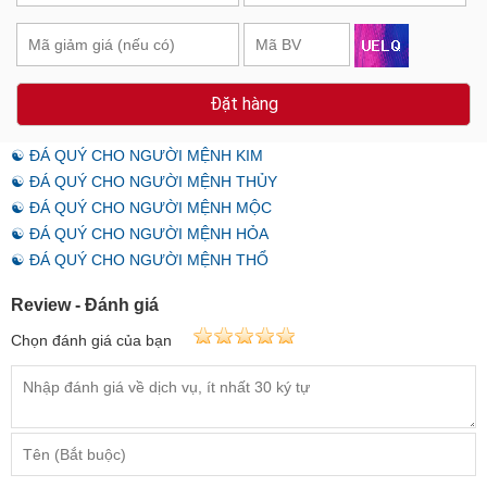
Đặt hàng
☯ ĐÁ QUÝ CHO NGƯỜI MỆNH KIM
☯ ĐÁ QUÝ CHO NGƯỜI MỆNH THỦY
☯ ĐÁ QUÝ CHO NGƯỜI MỆNH MỘC
☯ ĐÁ QUÝ CHO NGƯỜI MỆNH HỎA
☯ ĐÁ QUÝ CHO NGƯỜI MỆNH THỔ
Review - Đánh giá
Chọn đánh giá của bạn