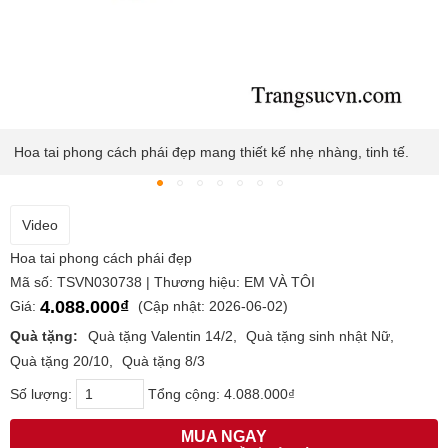
 nhẹ nhàng, tinh tế.
Món trang sức giúp bạn tôn lên đường nét 
bật điểm nhấn cực kỳ quyến rũ.
Video
Hoa tai phong cách phái đẹp
Mã số: TSVN030738 | Thương hiệu: EM VÀ TÔI
4.088.000₫
Giá:
(Cập nhật: 2026-06-02)
Quà tặng:
Quà tặng Valentin 14/2
Quà tặng sinh nhật Nữ
Quà tặng 20/10
Quà tặng 8/3
Số lượng:
Tổng cộng:
4.088.000₫
MUA NGAY