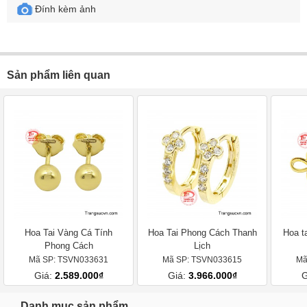
Đính kèm ảnh
Sản phẩm liên quan
Hoa Tai Vàng Cá Tính
Hoa Tai Phong Cách Thanh
Hoa t
Phong Cách
Lịch
Mã SP: TSVN033631
Mã SP: TSVN033615
Mã
Giá:
2.589.000₫
Giá:
3.966.000₫
G