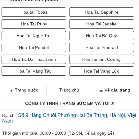
Danh mục sản phẩm
Hoa tai Topaz
Hoa Tai Sapphire
Hoa Tai Ruby
Hoa Tai Jadeite
Hoa Tai Ngọc Trai
Hoa Tai Đá Quý
Hoa Tai Peridot
Hoa Tai Emerald
Hoa Tai Đá Thạch Anh
Hoa Tai Kim Cương
Hoa Tai Vàng Tây
Hoa Tai Vàng 18k
Trang trước
Trang chủ
Về đầu trang
CÔNG TY TNHH TRANG SỨC EM VÀ TÔI ®
Số 9 Hàng Chuối,Phường Hai Bà Trưng, Hà Nội, Việt
Địa chỉ:
Nam
Thời gian mở cửa: 08:00 - 20:00 (T2-CN, Kể cả ngày Lễ)