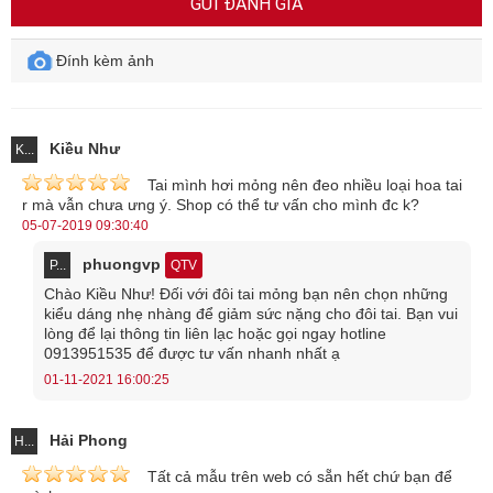
GỬI ĐÁNH GIÁ
xảo, sắc nét và đầy cá tính.
Đính kèm ảnh
Xem thêm:
Hoa tai vàng 18k
,
hoa tai đá quý
,
hoa tai vàng tây
Hoa tai Topaz, Hoa tai Sapphire, Hoa Tai Ruby, Hoa Tai Ngọc Phỉ
thúy, Hoa Tai Peridot, Hoa Tai Emerald, Hoa Tai Đá Thạch Anh, Hoa
Kiều Như
K...
Tai Kim Cương
Tai mình hơi mỏng nên đeo nhiều loại hoa tai
r mà vẫn chưa ưng ý. Shop có thể tư vấn cho mình đc k?
05-07-2019 09:30:40
phuongvp
P...
QTV
Chào Kiều Như! Đối với đôi tai mỏng bạn nên chọn những
kiểu dáng nhẹ nhàng để giảm sức nặng cho đôi tai. Bạn vui
lòng để lại thông tin liên lạc hoặc gọi ngay hotline
0913951535 để được tư vấn nhanh nhất ạ
01-11-2021 16:00:25
Hải Phong
H...
Tất cả mẫu trên web có sẵn hết chứ bạn để