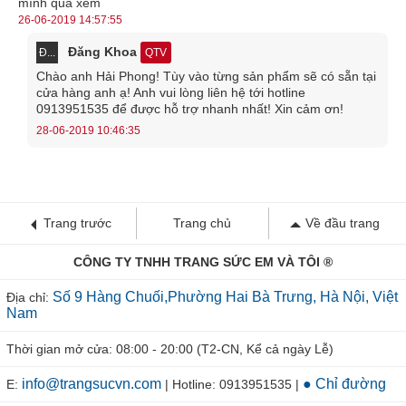
mình qua xem
26-06-2019 14:57:55
Đăng Khoa
Đ...
QTV
Chào anh Hải Phong! Tùy vào từng sản phẩm sẽ có sẵn tại
cửa hàng anh ạ! Anh vui lòng liên hệ tới hotline
0913951535 để được hỗ trợ nhanh nhất! Xin cảm ơn!
28-06-2019 10:46:35
Trang trước
Trang chủ
Về đầu trang
CÔNG TY TNHH TRANG SỨC EM VÀ TÔI ®
Số 9 Hàng Chuối,Phường Hai Bà Trưng, Hà Nội, Việt
Địa chỉ:
Nam
Thời gian mở cửa: 08:00 - 20:00 (T2-CN, Kể cả ngày Lễ)
info@trangsucvn.com
● Chỉ đường
E:
| Hotline: 0913951535 |