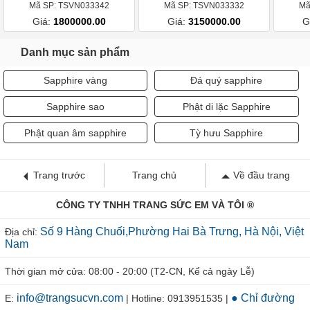
Mã SP: TSVN033342
Mã SP: TSVN033332
Mã
Giá:
1800000.00
Giá:
3150000.00
G
Danh mục sản phẩm
Sapphire vàng
Đá quý sapphire
Sapphire sao
Phật di lặc Sapphire
Phật quan âm sapphire
Tỳ hưu Sapphire
Trang trước
Trang chủ
Về đầu trang
CÔNG TY TNHH TRANG SỨC EM VÀ TÔI ®
Số 9 Hàng Chuối,Phường Hai Bà Trưng, Hà Nội, Việt
Địa chỉ:
Nam
Thời gian mở cửa: 08:00 - 20:00 (T2-CN, Kể cả ngày Lễ)
info@trangsucvn.com
● Chỉ đường
E:
| Hotline: 0913951535 |