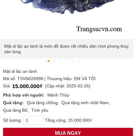
i phong thủy
Đối với những người có quyền cao chức trọng thường
mình một chiếc mặt phật di lặc để thêm bạn, bớt thù g
nghiệp được hanh thông, thuận lợi.
Mặt di lặc an lành
Mã số: TSVN028998 | Thương hiệu: EM VÀ TÔI
15.000.000₫
Giá:
(Cập nhật: 2025-02-26)
Phù hợp với người:
Mệnh Thủy
Quà tặng:
Quà tặng chồng
Quà tặng sinh nhật Nam
Quà tặng Bố
Tình yêu
Số lượng:
Tổng cộng:
15.000.000₫
MUA NGAY