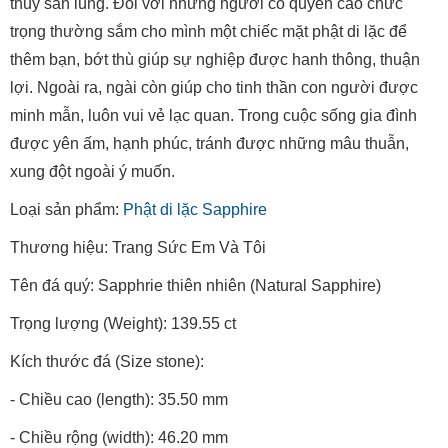
thủy săn lùng. Đối với những người có quyền cao chức
trọng thường sắm cho mình một chiếc mặt phật di lặc để
thêm bạn, bớt thù giúp sự nghiệp được hanh thông, thuận
lợi. Ngoài ra, ngài còn giúp cho tinh thần con người được
minh mẫn, luôn vui vẻ lạc quan. Trong cuộc sống gia đình
được yên ấm, hạnh phúc, tránh được những mâu thuẫn,
xung đột ngoài ý muốn.
Loại sản phẩm:
Phật di lặc Sapphire
Thương hiệu: Trang Sức Em Và Tôi
Tên đá quý: Sapphrie thiên nhiên (Natural Sapphire)
Trọng lượng (Weight): 139.55 ct
Kích thước đá (Size stone):
- Chiều cao (length): 35.50 mm
- Chiều rộng (width): 46.20 mm