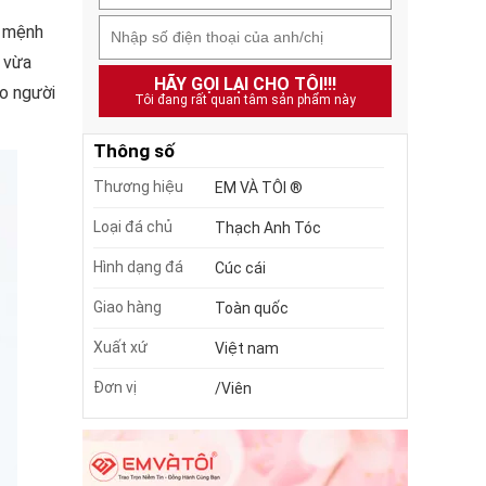
ộ mệnh
 vừa
HÃY GỌI LẠI CHO TÔI!!!
o người
Tôi đang rất quan tâm sản phẩm này
Thông số
Thương hiệu
EM VÀ TÔI ®
Loại đá chủ
Thạch Anh Tóc
Hình dạng đá
Cúc cái
Giao hàng
Toàn quốc
Xuất xứ
Việt nam
Đơn vị
/Viên