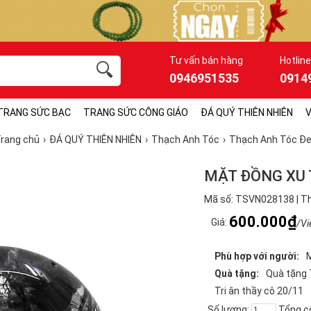
Tư vấn bán hàng
Hotline
0946951535
0914
TRANG SỨC BẠC
TRANG SỨC CÔNG GIÁO
ĐÁ QUÝ THIÊN NHIÊN
V
rang chủ
ĐÁ QUÝ THIÊN NHIÊN
Thạch Anh Tóc
Thạch Anh Tóc Đ
MẶT ĐỒNG XU 
Mã số: TSVN028138 | Th
600.000₫
Giá:
/Vi
Phù hợp với người:
Quà tặng:
Quà tặng 
Tri ân thầy cô 20/11
Số lượng:
Tổng c