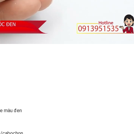
que màu đen
xu/cabochon