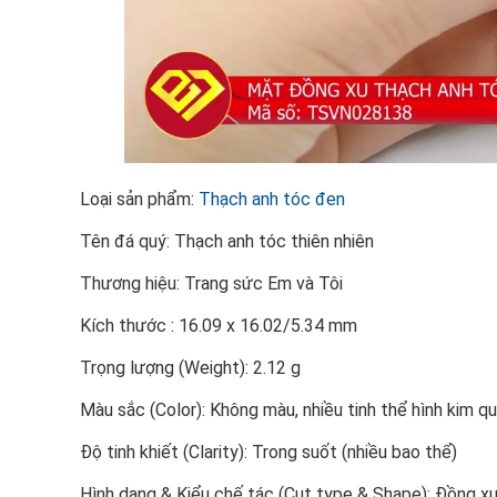
Loại sản phẩm:
Thạch anh tóc đen
Tên đá quý: Thạch anh tóc thiên nhiên
Thương hiệu: Trang sức Em và Tôi
Kích thước : 16.09 x 16.02/5.34 mm
Trọng lượng (Weight): 2.12 g
Màu sắc (Color): Không màu, nhiều tinh thể hình kim 
Độ tinh khiết (Clarity): Trong suốt (nhiều bao thể)
Hình dạng & Kiểu chế tác (Cut type & Shape): Đồng 