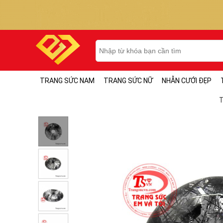
TRANG SỨC NAM
TRANG SỨC NỮ
NHẪN CƯỚI ĐẸP
T