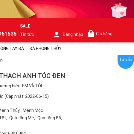
SALE
951535
Giỏ hàng
Tin tức
Đăng nhập
0
ÒNG TAY ĐÁ
ĐÁ PHONG THỦY
Tư vấn
en
THẠCH ANH TÓC ĐEN
ương hiệu: EM VÀ TÔI
ên
(Cập nhật: 2022-06-15)
Mệnh Thủy
Mệnh Mộc
Tết
Quà tặng Mẹ
Quà tặng Bố
ộng:
600.000₫