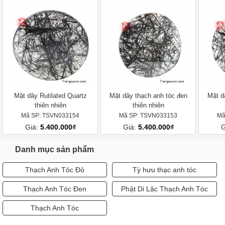
Mặt dây Rutilated Quartz
Mặt dây thạch anh tóc đen
Mặt d
thiên nhiên
thiên nhiên
Mã SP: TSVN033154
Mã SP: TSVN033153
Mã
Giá:
5.400.000₫
Giá:
5.400.000₫
G
Danh mục sản phẩm
Thạch Anh Tóc Đỏ
Tỳ hưu thạc anh tóc
Thạch Anh Tóc Đen
Phật Di Lặc Thạch Anh Tóc
Thạch Anh Tóc