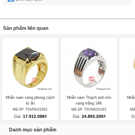
Sản phẩm liên quan
Nhẫn nam vàng phong cách
Nhẫn nam Thạch anh tím
Nhẫn
bí ẩn
vàng trắng 14K
Mã SP: TSVN033362
Mã SP: TSVN033183
Mã
Giá:
17.912.088₫
Giá:
24.893.200₫
G
Danh mục sản phẩm