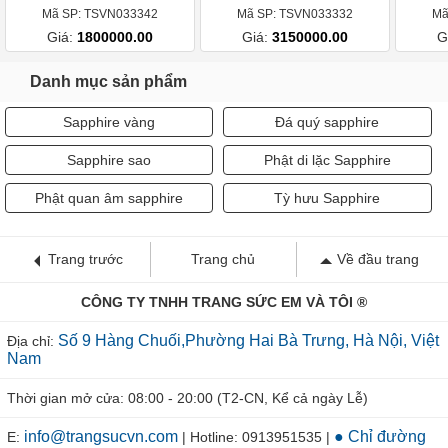
Mã SP: TSVN033342
Mã SP: TSVN033332
Mã
Giá:
1800000.00
Giá:
3150000.00
G
Danh mục sản phẩm
Sapphire vàng
Đá quý sapphire
Sapphire sao
Phật di lặc Sapphire
Phật quan âm sapphire
Tỳ hưu Sapphire
Trang trước
Trang chủ
Về đầu trang
CÔNG TY TNHH TRANG SỨC EM VÀ TÔI ®
Số 9 Hàng Chuối,Phường Hai Bà Trưng, Hà Nội, Việt
Địa chỉ:
Nam
Thời gian mở cửa: 08:00 - 20:00 (T2-CN, Kể cả ngày Lễ)
info@trangsucvn.com
● Chỉ đường
E:
| Hotline: 0913951535 |