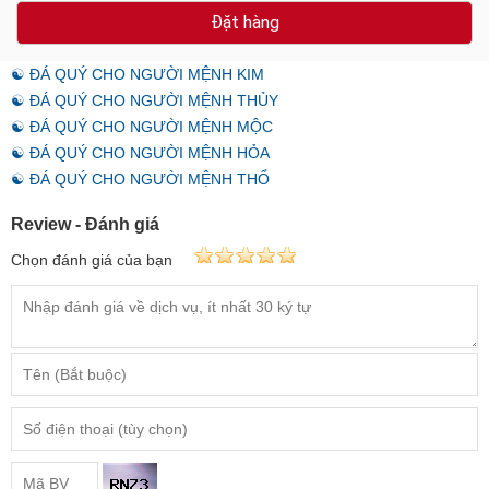
Đặt hàng
☯ ĐÁ QUÝ CHO NGƯỜI MỆNH KIM
☯ ĐÁ QUÝ CHO NGƯỜI MỆNH THỦY
☯ ĐÁ QUÝ CHO NGƯỜI MỆNH MỘC
☯ ĐÁ QUÝ CHO NGƯỜI MỆNH HỎA
☯ ĐÁ QUÝ CHO NGƯỜI MỆNH THỔ
Review - Đánh giá
Chọn đánh giá của bạn