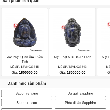
Sản phẩm liên quan
Mặt Phật Quan Âm Thiền
Mặt Phật A Di Đà An Lành
Mặt D
Tịnh
Mã SP: TSVN033345
Mã SP: TSVN033343
Mã
Giá:
1800000.00
Giá:
1800000.00
G
Danh mục sản phẩm
Sapphire vàng
Đá quý sapphire
Sapphire sao
Phật di lặc Sapphire