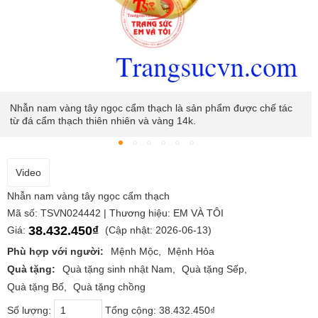
Nhẫn nam vàng tây ngọc cẩm thạch chạm khắc hai bên linh vật
rồng và phượng hoàng mang lại vẻ quyền quý, quý phái cho
người đeo.
Video
Nhẫn nam vàng tây ngọc cẩm thạch
Mã số: TSVN024442 | Thương hiệu: EM VÀ TÔI
38.432.450₫
Giá:
(Cập nhật: 2026-06-13)
Phù hợp với người:
Mệnh Mộc
Mệnh Hỏa
Quà tặng:
Quà tặng sinh nhật Nam
Quà tặng Sếp
Quà tặng Bố
Quà tặng chồng