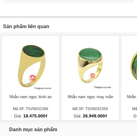
Đính kèm ảnh
Sản phẩm liên quan
Nhẫn nam ngọc bình an
Nhẫn nam ngọc may mắn
Nhẫn 
Mã SP: TSVN032396
Mã SP: TSVN032359
Mã
Giá:
18.475.000₫
Giá:
26.949.000₫
G
Danh mục sản phẩm