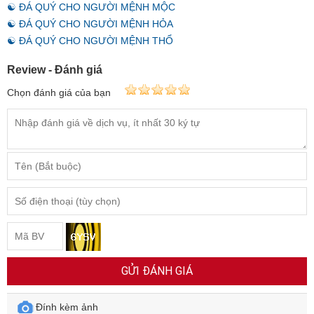
☯ ĐÁ QUÝ CHO NGƯỜI MỆNH THỦY
☯ ĐÁ QUÝ CHO NGƯỜI MỆNH MỘC
☯ ĐÁ QUÝ CHO NGƯỜI MỆNH HỎA
☯ ĐÁ QUÝ CHO NGƯỜI MỆNH THỔ
Review - Đánh giá
Chọn đánh giá của bạn
GỬI ĐÁNH GIÁ