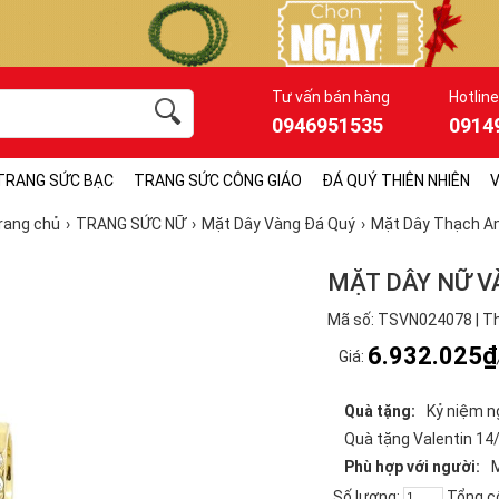
Tư vấn bán hàng
Hotline
0946951535
0914
TRANG SỨC BẠC
TRANG SỨC CÔNG GIÁO
ĐÁ QUÝ THIÊN NHIÊN
V
rang chủ
TRANG SỨC NỮ
Mặt Dây Vàng Đá Quý
Mặt Dây Thạch A
MẶT DÂY NỮ V
Mã số: TSVN024078 | Th
6.932.025₫
Giá:
Quà tặng:
Kỷ niệm n
Quà tặng Valentin 14
Phù hợp với người:
Số lượng:
Tổng c