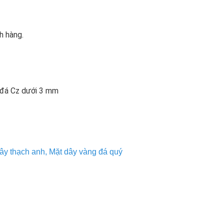
h hàng.
n đá Cz dưới 3 mm
ây thạch anh
,
Mặt dây vàng đá quý