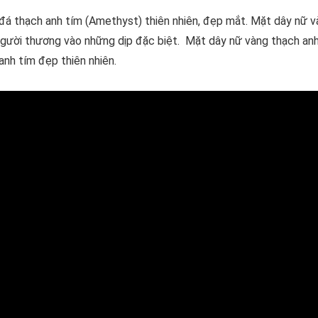
á thạch anh tím (Amethyst) thiên nhiên, đẹp mắt.
Mặt dây nữ v
gười thương vào những dịp đặc biệt.
Mặt dây nữ vàng thạch anh
anh tím đẹp thiên nhiên.