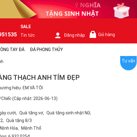
SALE
951535
Giỏ hàng
Tin tức
Đăng nhập
0
ÒNG TAY ĐÁ
ĐÁ PHONG THỦY
Tư vấn
nh
ÀNG THẠCH ANH TÍM ĐẸP
ương hiệu: EM VÀ TÔI
/Chiếc
(Cập nhật: 2026-06-13)
gày cưới
Quà tặng vợ
Quà tặng sinh nhật Nữ
/2
Quà tặng 8/3
Mệnh Hỏa
Mệnh Thổ
ộng:
6.932.025₫