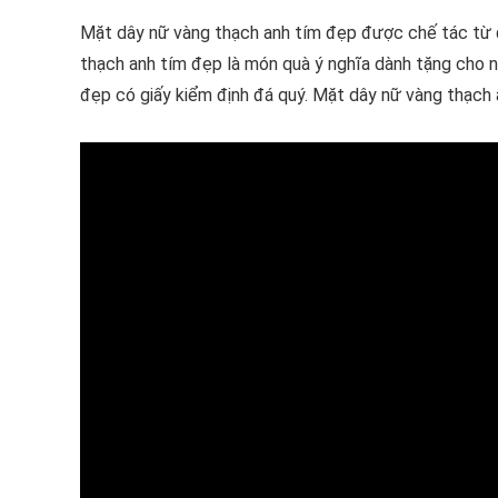
Mặt dây nữ vàng thạch anh tím đẹp được chế tác từ đ
thạch anh tím đẹp là món quà ý nghĩa dành tặng cho n
đẹp có giấy kiểm định đá quý. Mặt dây nữ vàng thạch 