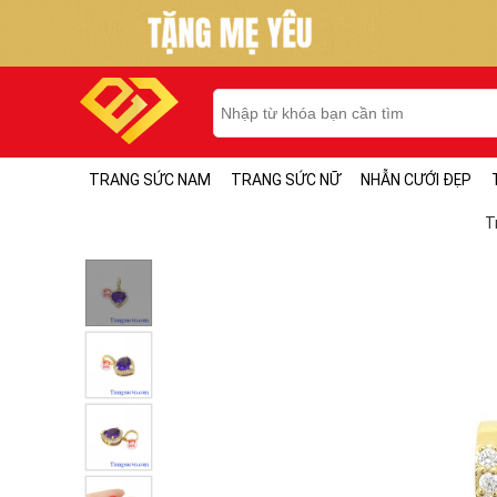
TRANG SỨC NAM
TRANG SỨC NỮ
NHẪN CƯỚI ĐẸP
T