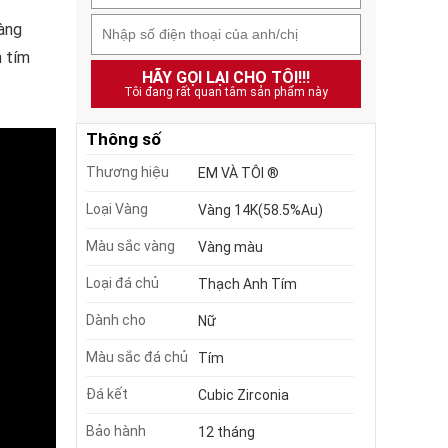
àng
 tím
HÃY GỌI LẠI CHO TÔI!!!
Tôi đang rất quan tâm sản phẩm này
Thông số
Thương hiệu
EM VÀ TÔI ®
Loại Vàng
Vàng 14K(58.5%Au)
Màu sắc vàng
Vàng màu
Loại đá chủ
Thạch Anh Tím
Dành cho
Nữ
Màu sắc đá chủ
Tím
Đá kết
Cubic Zirconia
Bảo hành
12 tháng