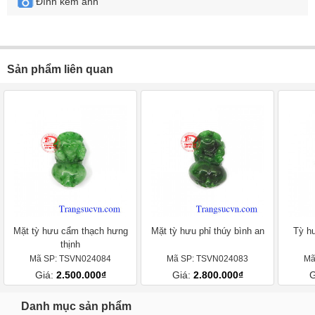
Đính kèm ảnh
Sản phẩm liên quan
Mặt tỳ hưu cẩm thạch hưng
Mặt tỳ hưu phỉ thúy bình an
Tỳ h
thịnh
Mã SP: TSVN024084
Mã SP: TSVN024083
Mã
Giá:
2.500.000₫
Giá:
2.800.000₫
G
Danh mục sản phẩm