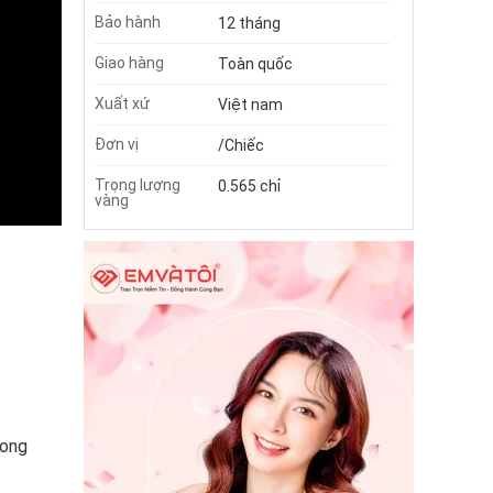
Bảo hành
12 tháng
Giao hàng
Toàn quốc
Xuất xứ
Việt nam
Đơn vị
/Chiếc
Trọng lượng
0.565 chỉ
vàng
hong