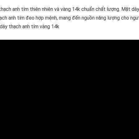
hạch anh tím thiên nhiên và vàng 14k chuẩn chất lượng. Mặt dâ
Thạch anh tím đeo hợp mệnh, mang đến nguồn năng lượng cho ngư
dây thạch anh tím vàng 14k