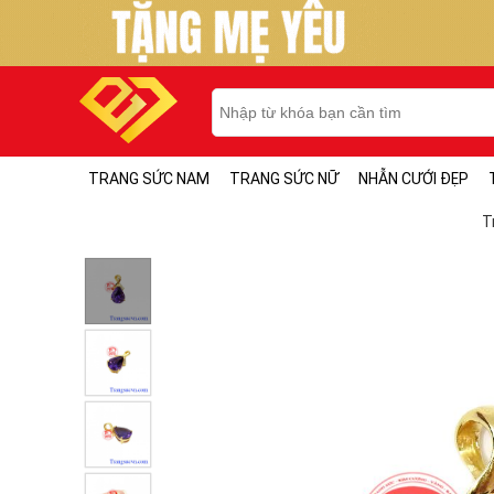
TRANG SỨC NAM
TRANG SỨC NỮ
NHẪN CƯỚI ĐẸP
T