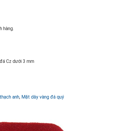
h hàng.
n đá Cz dưới 3 mm
thạch anh
,
Mặt dây vàng đá quý