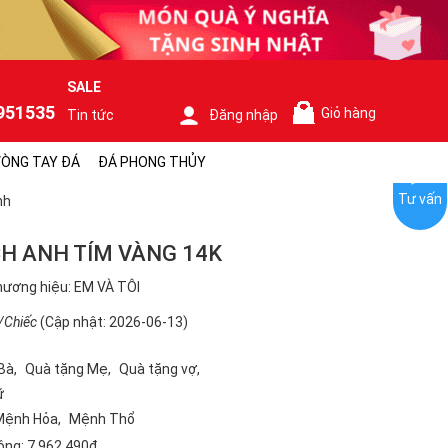
SALE
951535
Giỏ hàng
Tin tức
Đăng nhập
0
ÒNG TAY ĐÁ
ĐÁ PHONG THỦY
Tư vấn
nh
H ANH TÍM VÀNG 14K
ương hiệu: EM VÀ TÔI
/Chiếc
(Cập nhật: 2026-06-13)
Bà
Quà tặng Mẹ
Quà tặng vợ
ữ
Mệnh Hỏa
Mệnh Thổ
ộng:
7.962.490₫