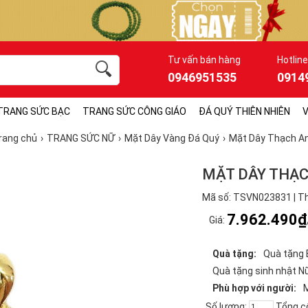
Tư vấn bán hàng
Hotline
0946951535
0914
TRANG SỨC BẠC
TRANG SỨC CÔNG GIÁO
ĐÁ QUÝ THIÊN NHIÊN
V
rang chủ
TRANG SỨC NỮ
Mặt Dây Vàng Đá Quý
Mặt Dây Thạch A
MẶT DÂY THẠC
Mã số: TSVN023831 | Th
7.962.490₫
Giá:
Quà tặng:
Quà tặng 
Quà tặng sinh nhật N
Phù hợp với người:
Số lượng:
Tổng c