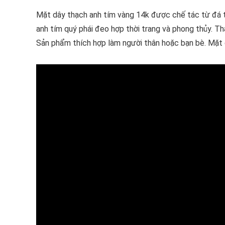
Mặt dây thạch anh tím vàng 14k được chế tác từ đá t
anh tím quý phái đeo hợp thời trang và phong thủy. 
Sản phẩm thích hợp làm người thân hoặc bạn bè. Mặt 