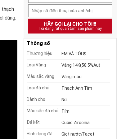
y thạch
ời dùng.
HÃY GỌI LẠI CHO TÔI!!!
Tôi đang rất quan tâm sản phẩm này
Thông số
Thương hiệu
EM VÀ TÔI ®
Loại Vàng
Vàng 14K(58.5%Au)
Màu sắc vàng
Vàng màu
Loại đá chủ
Thạch Anh Tím
Dành cho
Nữ
Màu sắc đá chủ
Tím
Đá kết
Cubic Zirconia
Hình dạng đá
Giọt nước/Facet