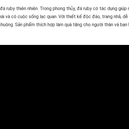
 ruby thiên nhiên. Trong phong thủy, đá ruby có tác dụng giúp 
ái và có cuộc sống lạc quan. Với thiết kế độc đáo, trang nhã, dễ
 chuộng. Sản phẩm thích hợp làm quà tặng cho người thân và bạn