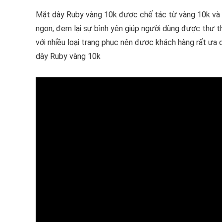
Mặt dây Ruby vàng 10k được chế tác từ vàng 10k và đá
ngon, đem lại sự bình yên giúp người dùng được thư th
với nhiều loại trang phục nên được khách hàng rất ưa
dây Ruby vàng 10k