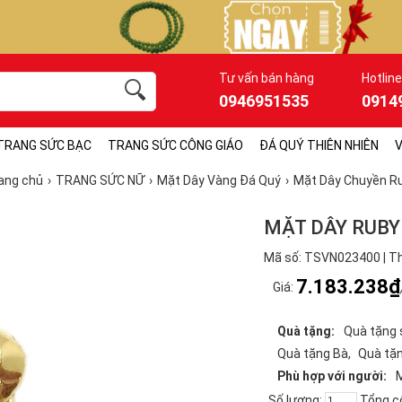
Tư vấn bán hàng
Hotline
0946951535
0914
TRANG SỨC BẠC
TRANG SỨC CÔNG GIÁO
ĐÁ QUÝ THIÊN NHIÊN
V
ang chủ
TRANG SỨC NỮ
Mặt Dây Vàng Đá Quý
Mặt Dây Chuyền R
MẶT DÂY RUBY
Mã số: TSVN023400 | Th
7.183.238₫
Giá:
Quà tặng:
Quà tặng 
Quà tặng Bà
Quà tặ
Phù hợp với người:
Số lượng:
Tổng c