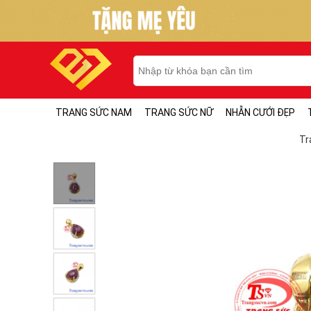
TRANG SỨC NAM
TRANG SỨC NỮ
NHẪN CƯỚI ĐẸP
Tr