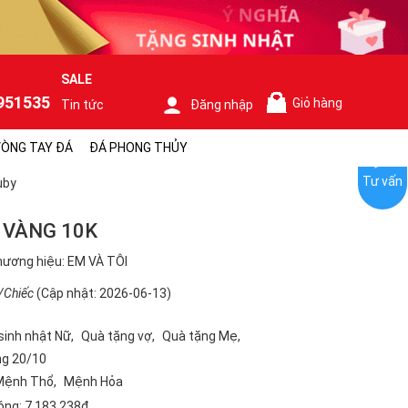
SALE
951535
Giỏ hàng
Tin tức
Đăng nhập
0
ÒNG TAY ĐÁ
ĐÁ PHONG THỦY
Tư vấn
uby
 VÀNG 10K
ương hiệu: EM VÀ TÔI
/Chiếc
(Cập nhật: 2026-06-13)
sinh nhật Nữ
Quà tặng vợ
Quà tặng Mẹ
ng 20/10
Mệnh Thổ
Mệnh Hỏa
ộng:
7.183.238₫