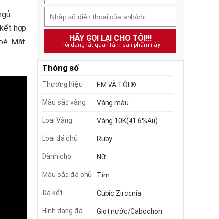
ngủ
 kết hợp
HÃY GỌI LẠI CHO TÔI!!!
 bè. Mặt
Tôi đang rất quan tâm sản phẩm này
Thông số
Thương hiệu
EM VÀ TÔI ®
Màu sắc vàng
Vàng màu
Loại Vàng
Vàng 10K(41.6%Au)
Loại đá chủ
Ruby
Dành cho
Nữ
Màu sắc đá chủ
Tím
Đá kết
Cubic Zirconia
Hình dạng đá
Giọt nước/Cabochon