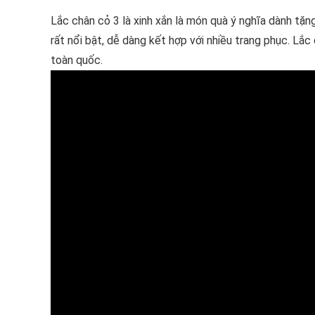
Lắc chân cỏ 3 là xinh xắn là món quà ý nghĩa dành tặn
rất nổi bật, dễ dàng kết hợp với nhiều trang phục. Lắc
toàn quốc.