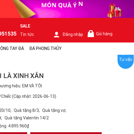
SALE
951535
Giỏ hàng
Tin tức
Đăng nhập
0
ÒNG TAY ĐÁ
ĐÁ PHONG THỦY
Tư vấn
3 LÀ XINH XẮN
ương hiệu: EM VÀ TÔI
/Chiếc
(Cập nhật: 2026-06-13)
20/10
Quà tặng 8/3
Quà tặng vợ
ữ
Quà tặng Valentin 14/2
ộng:
4.895.960₫