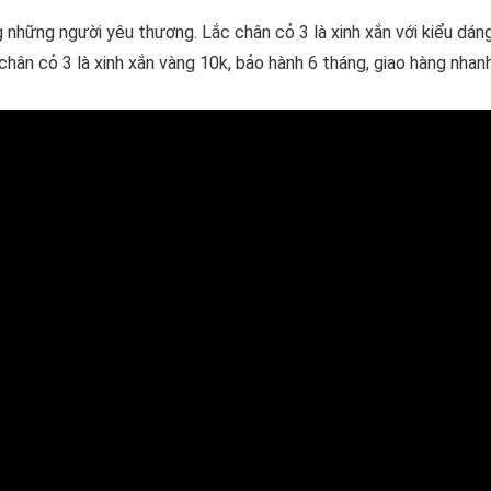
g những người yêu thương. Lắc chân cỏ 3 là xinh xắn với kiểu dán
 chân cỏ 3 là xinh xắn vàng 10k, bảo hành 6 tháng, giao hàng nhan