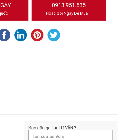
NGAY
0913.951.535
quốc
Hoặc Gọi Ngay Để Mua
Bạn cần gọi lại TƯ VẤN ?