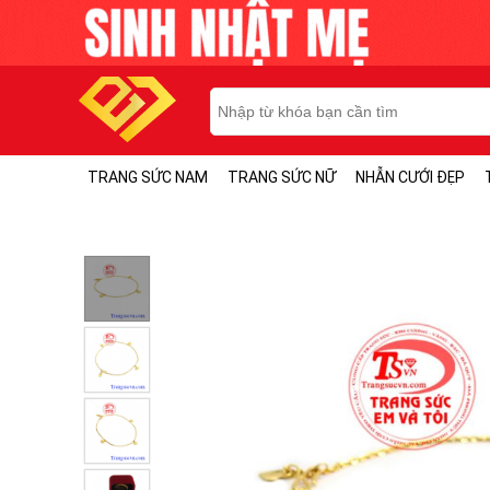
TRANG SỨC NAM
TRANG SỨC NỮ
NHẪN CƯỚI ĐẸP