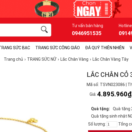
Tư vấn bán hàng
Hotline
0946951535
0914
TRANG SỨC BẠC
TRANG SỨC CÔNG GIÁO
ĐÁ QUÝ THIÊN NHIÊN
V
Trang chủ
TRANG SỨC NỮ
Lắc Chân Vàng
Lắc Chân Vàng Tây
LẮC CHÂN CỎ 
Mã số: TSVN023086 | Th
4.895.960₫
Giá:
Quà tặng:
Quà tặng 
Quà tặng sinh nhật N
Số lượng:
Tổng c