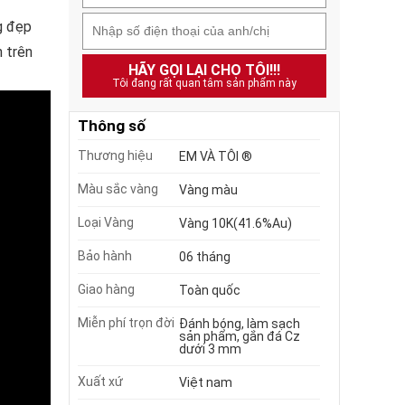
g đẹp
h trên
HÃY GỌI LẠI CHO TÔI!!!
Tôi đang rất quan tâm sản phẩm này
Thông số
Thương hiệu
EM VÀ TÔI ®
Màu sắc vàng
Vàng màu
Loại Vàng
Vàng 10K(41.6%Au)
Bảo hành
06 tháng
Giao hàng
Toàn quốc
Miễn phí trọn đời
Đánh bóng, làm sạch
sản phẩm, gắn đá Cz
dưới 3 mm
Xuất xứ
Việt nam