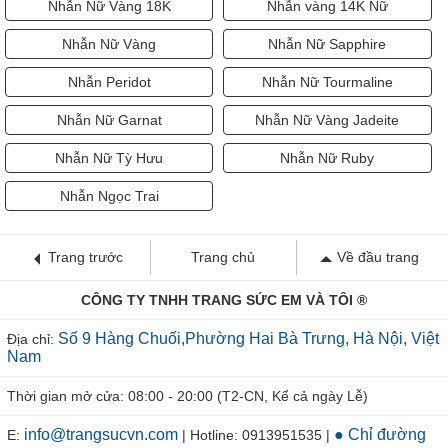
Nhẫn Nữ Vàng 18K
Nhẫn vàng 14K Nữ
Nhẫn Nữ Vàng
Nhẫn Nữ Sapphire
Nhẫn Peridot
Nhẫn Nữ Tourmaline
Nhẫn Nữ Garnat
Nhẫn Nữ Vàng Jadeite
Nhẫn Nữ Tỳ Hưu
Nhẫn Nữ Ruby
Nhẫn Ngọc Trai
Trang trước
Trang chủ
Về đầu trang
CÔNG TY TNHH TRANG SỨC EM VÀ TÔI ®
Số 9 Hàng Chuối,Phường Hai Bà Trưng, Hà Nội, Việt
Địa chỉ:
Nam
Thời gian mở cửa: 08:00 - 20:00 (T2-CN, Kể cả ngày Lễ)
info@trangsucvn.com
● Chỉ đường
E:
| Hotline: 0913951535 |