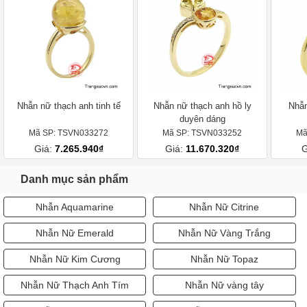
Nhẫn nữ thạch anh tinh tế
Nhẫn nữ thạch anh hồ ly
Nhẫn
duyên dáng
Mã SP: TSVN033272
Mã SP: TSVN033252
Mã
Giá:
7.265.940₫
Giá:
11.670.320₫
G
Danh mục sản phẩm
Nhẫn Aquamarine
Nhẫn Nữ Citrine
Nhẫn Nữ Emerald
Nhẫn Nữ Vàng Trắng
Nhẫn Nữ Kim Cương
Nhẫn Nữ Topaz
Nhẫn Nữ Thạch Anh Tím
Nhẫn Nữ vàng tây