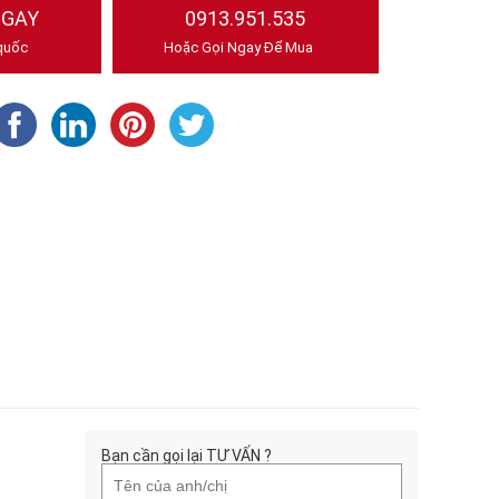
NGAY
0913.951.535
quốc
Hoặc Gọi Ngay Để Mua
Bạn cần gọi lại TƯ VẤN ?