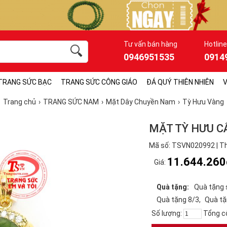
Tư vấn bán hàng
Hotline
0946951535
0914
TRANG SỨC BẠC
TRANG SỨC CÔNG GIÁO
ĐÁ QUÝ THIÊN NHIÊN
V
Trang chủ
TRANG SỨC NAM
Mặt Dây Chuyền Nam
Tỳ Hưu Vàng
MẶT TỲ HƯU C
Mã số: TSVN020992 | Th
11.644.260
Giá:
Quà tặng:
Quà tặng 
Quà tặng 8/3
Quà tặ
Số lượng:
Tổng c