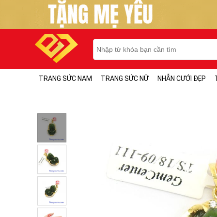
TRANG SỨC NAM
TRANG SỨC NỮ
NHẪN CƯỚI ĐẸP