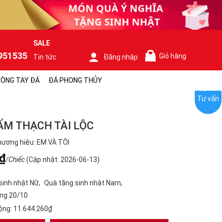
SALE
951535
Giỏ hàng
Tin tức
Đăng nhập
0
ÒNG TAY ĐÁ
ĐÁ PHONG THỦY
Tư vấn
ẨM THẠCH TÀI LỘC
ương hiệu: EM VÀ TÔI
₫
/Chiếc
(Cập nhật: 2026-06-13)
sinh nhật Nữ
Quà tặng sinh nhật Nam
ng 20/10
ộng:
11.644.260₫