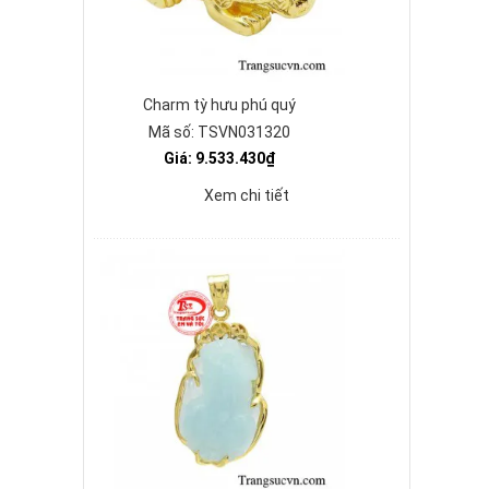
Charm tỳ hưu phú quý
Mã số: TSVN031320
Giá: 9.533.430₫
Xem chi tiết