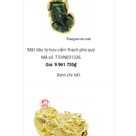
Mặt dây tỳ hưu cẩm thạch phú quý
Mã số: TSVN031336
Giá: 9.961.730₫
Xem chi tiết