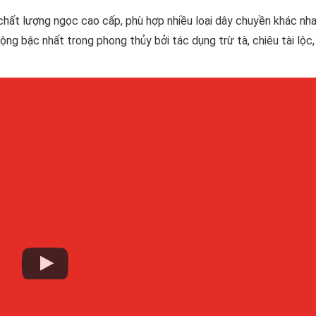
ất lượng ngọc cao cấp, phù hợp nhiều loại dây chuyền khác nh
ng bậc nhất trong phong thủy bởi tác dụng trừ tà, chiêu tài lộc