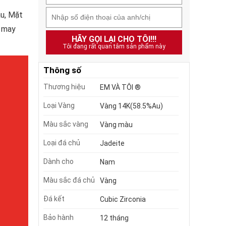
au, Mặt
, may
HÃY GỌI LẠI CHO TÔI!!!
Tôi đang rất quan tâm sản phẩm này
Thông số
Thương hiệu
EM VÀ TÔI ®
Loại Vàng
Vàng 14K(58.5%Au)
Màu sắc vàng
Vàng màu
Loại đá chủ
Jadeite
Dành cho
Nam
Màu sắc đá chủ
Vàng
Đá kết
Cubic Zirconia
Bảo hành
12 tháng